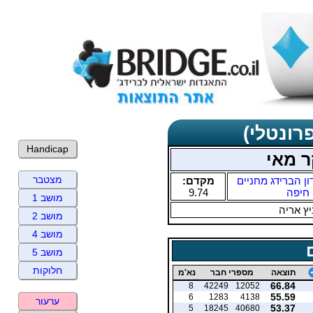
רונטלי)
Handicap
ר מאי
מצטבר
ון הברידג מחניים
מקדם:
חיפה
9.74
מושב 1
ץ אריה
מושב 2
מושב 4
מושב 5
חלוקות
תוצאה
מספרי חבר
נא'מ
66.84
8
42249
12052
55.59
6
1283
4138
ערעור
53.37
5
18245
40680