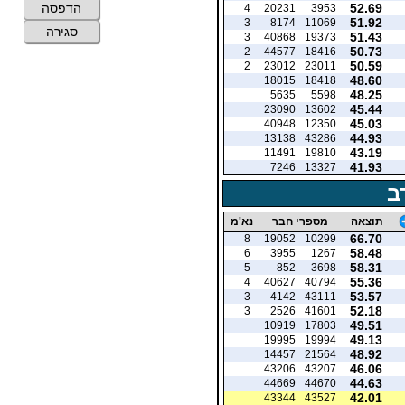
52.69
הדפסה
4
20231
3953
51.92
3
8174
11069
סגירה
51.43
3
40868
19373
50.73
2
44577
18416
50.59
2
23012
23011
48.60
18015
18418
48.25
5635
5598
45.44
23090
13602
45.03
40948
12350
44.93
13138
43286
43.19
11491
19810
41.93
7246
13327
ב
תוצאה
מספרי חבר
נא'מ
66.70
8
19052
10299
58.48
6
3955
1267
58.31
5
852
3698
55.36
4
40627
40794
53.57
3
4142
43111
52.18
3
2526
41601
49.51
10919
17803
49.13
19995
19994
48.92
14457
21564
46.06
43206
43207
44.63
44669
44670
42.01
43344
43527