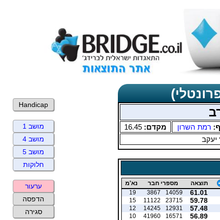
רונטלי)
Handicap
ב
מושב 1
ף:
רמת השרון
מקדם:
16.45
 יעקב
מושב 4
מושב 5
חלוקות
תוצאה
מספרי חבר
נא'מ
ערעור
61.01
19
3867
14059
הדפסה
59.78
15
11122
23715
57.48
12
14245
12931
סגירה
56.89
10
41960
16571