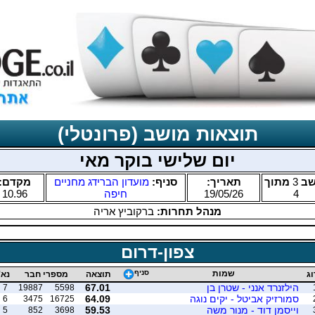
תוצאות מושב (פרונטלי)
יום שלישי בוקר מאי
שב
3
מתוך
תאריך:
סניף:
מועדון הברידג מחניים
מקדם:
4
19/05/26
חיפה
10.96
מנהל תחרות:
ברקוביץ אריה
צפון-דרום
שמות
סניף
וג
תוצאה
מספרי חבר
נא'
הילזנרד אנני - שטרן בן
67.01
7
19887
5598
סמורזיק אביטל - יקים נוגה
64.09
6
3475
16725
וייסמן דוד - מנור משה
59.53
5
852
3698