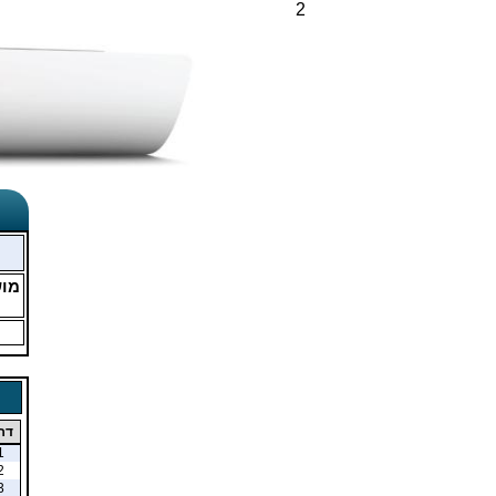
2
מו
דר
1
2
3