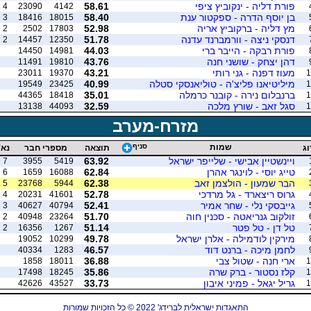
פורת דליה - ינקוביץ ציפי
58.61
4
23090
4142
בן יוסף הדרה - ספקטור ענת
58.40
3
18416
18015
מץ דליה - ברקוביץ אריה
52.98
2
2502
17803
דנסקי ניצה - וורמברנד עדנה
51.78
2
14457
12350
פורת רבקה - הייבר ברי
44.03
14450
14981
דהן יצחק - שושני חנה
43.76
11491
19810
מעוז דפנה - גני רותי
43.21
23011
19370
1
מיליטיאנו פליצ'ה - טוליאנסקי סטלה
40.99
19549
23425
1
ברנבלום נירה - קובנר כרמלה
35.01
44365
18418
1
סגל זאב - שורץ מלכה
32.59
13138
44093
1
מזרח-מערב
שמות
סניף
וג
תוצאה
מספרי חבר
נא'
ויינשטיין אבישי - שלייפר ישראל
63.92
7
3955
5419
טייג יוסי - לוינגר אהרן
62.84
6
1659
16088
הבר שמעון - הולצמן זאב
62.38
5
23768
5944
גרוס ריצארד - גל מרדכי
52.78
4
20231
41601
גייבסקי נלי - שחר אמיר
52.41
3
40627
40794
זולקוב גנריאטה - סכנין חוה
51.70
2
40948
23264
טל דן - טל פטר
51.14
2
16356
1267
מירקין לודמילה - אלרן ישראל
49.78
19052
10299
לחמן מיכה - ברנט דוד
46.57
40334
1283
ארי חנה - שטול צבי
36.88
1858
18011
1
קלז נסטור - ברק שרה
35.86
17498
18245
1
גריל יגאל - פמיני איבון
33.73
42626
43527
1
התאגדות ישראלית לברידג' 2022 © כל הזכויות שמורות