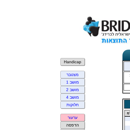
Handicap
מצטבר
מושב 1
מושב 2
מושב 4
חלוקות
מ
ערעור
הדפסה