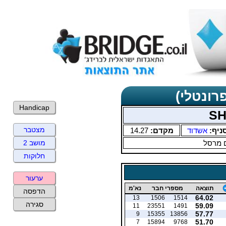
רונטלי)
Handicap
SH
מצטבר
ניף:
אשדוד
מקדם:
14.27
 מרסל
מושב 2
חלוקות
ערעור
תוצאה
מספרי חבר
נא'מ
הדפסה
64.02
13
1506
1514
סגירה
59.09
11
23551
1491
57.77
9
15355
13856
51.70
7
15894
9768