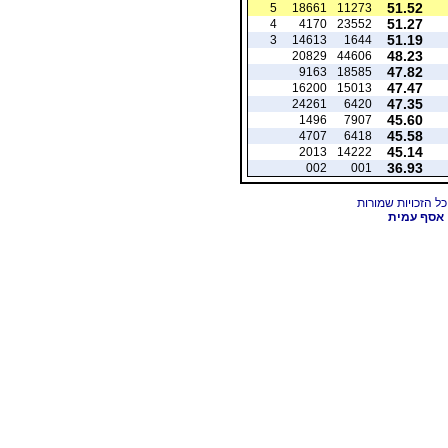
51.52
5
18661
11273
51.27
4
4170
23552
51.19
3
14613
1644
48.23
20829
44606
47.82
9163
18585
47.47
16200
15013
47.35
24261
6420
45.60
1496
7907
45.58
4707
6418
45.14
2013
14222
36.93
002
001
אסף עמית