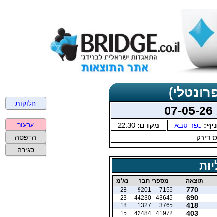
רונטלי)
חלוקות
0
ערעור
יף:
כפר סבא
מקדם:
22.30
 דירק
הדפסה
סגירה
יות
תוצאה
מספרי חבר
נא'מ
770
28
9201
7156
690
23
44230
43645
418
18
1327
3765
403
15
42484
41972