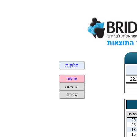
חלוקות
ערעור
22.
הדפסה
סגירה
נא'מ
28
23
18
15