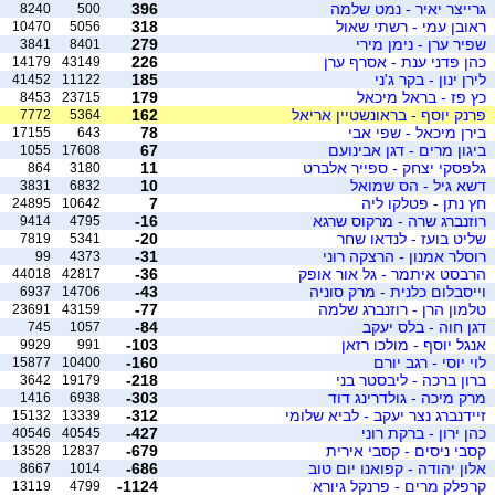
גרייצר יאיר - נמט שלמה
396
8240
500
ראובן עמי - רשתי שאול
318
10470
5056
שפיר ערן - נימן מירי
279
3841
8401
כהן פדני ענת - אסרף ערן
226
14179
43149
לירן ינון - בקר ג'ני
185
41452
11122
כץ פז - בראל מיכאל
179
8453
23715
פרנק יוסף - בראונשטיין אריאל
162
7772
5364
בירן מיכאל - שפי אבי
78
17155
643
ביגון מרים - דגן אבינועם
67
1055
17608
גלפסקי יצחק - ספייר אלברט
11
864
3180
דשא גיל - הס שמואל
10
3831
6832
חץ נתן - פטלקו ליה
7
24895
10642
רוזנברג שרה - מרקוס שרגא
-16
9414
4795
שליט בועז - לנדאו שחר
-20
7819
5341
רוסלר אמנון - הרצקה רוני
-31
99
4373
הרבסט איתמר - גל אור אופק
-36
44018
42817
וייסבלום כלנית - מרק סוניה
-43
6937
14706
טלמון הרן - רוזנברג שלמה
-77
23691
43159
דגן חוה - בלס יעקב
-84
745
1057
אנגל יוסף - מולכו רזאן
-103
9929
991
לוי יוסי - רגב יורם
-160
15877
10400
ברון ברכה - ליבסטר בני
-218
3642
19179
מרק מיכה - גולדרינג דוד
-303
1416
6938
זיידנברג נצר יעקב - לביא שלומי
-312
15132
13339
כהן ירון - ברקת רוני
-427
40546
40545
קסבי ניסים - קסבי אירית
-679
13528
12837
אלון יהודה - קפואנו יום טוב
-686
8667
1014
קרפלק מרים - פרנקל גיורא
-1124
13119
4799