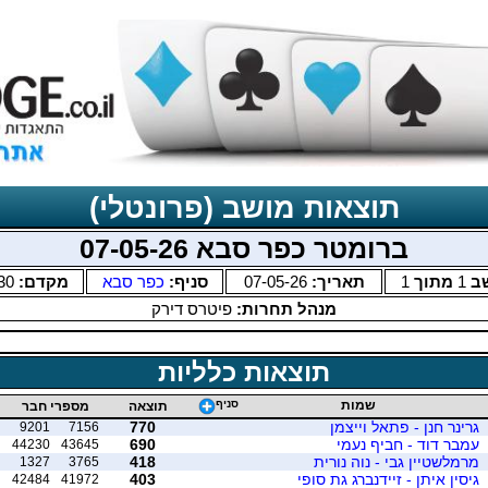
תוצאות מושב (פרונטלי)
ברומטר כפר סבא 07-05-26
ב
1
מתוך
1
תאריך:
07-05-26
סניף:
כפר סבא
מקדם:
30
מנהל תחרות:
פיטרס דירק
תוצאות כלליות
שמות
סניף
תוצאה
מספרי חבר
גרינר חנן - פתאל וייצמן
770
9201
7156
עמבר דוד - חביף נעמי
690
44230
43645
מרמלשטיין גבי - נוה נורית
418
1327
3765
גיסין איתן - זיידנברג גת סופי
403
42484
41972