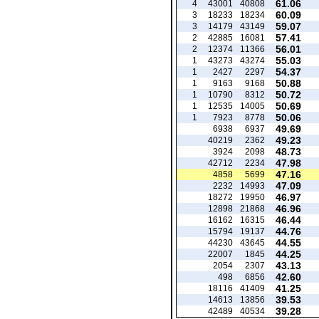
61.06
4
43001
40808
60.09
3
18233
18234
59.07
3
14179
43149
57.41
2
42885
16081
56.01
2
12374
11366
55.03
1
43273
43274
54.37
1
2427
2297
50.88
1
9163
9168
50.72
1
10790
8312
50.69
1
12535
14005
50.06
1
7923
8778
49.69
6938
6937
49.23
40219
2362
48.73
3924
2098
47.98
42712
2234
47.16
4858
5699
47.09
2232
14993
46.97
18272
19950
46.96
12898
21868
46.44
16162
16315
44.76
15794
19137
44.55
44230
43645
44.25
22007
1845
43.13
2054
2307
42.60
498
6856
41.25
18116
41409
39.53
14613
13856
39.28
42489
40534