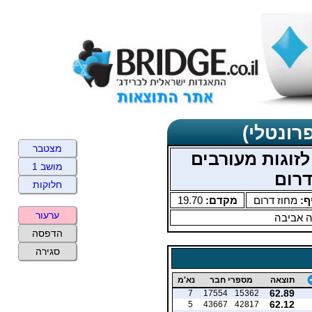
רונטלי)
מצטבר
זוגות מעורבים
מושב 1
חלוקות
ף:
מחוז דרום
מקדם:
19.70
ערעור
ה אביבה
הדפסה
סגירה
תוצאה
מספרי חבר
נא'מ
62.89
7
17554
15362
62.12
5
43667
42817