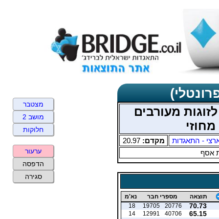
רונטלי)
מצטבר
זוגות מעורבים
מושב 2
חלוקות
רצי - התאגדות
מקדם:
20.97
ערעור
 אסף
הדפסה
סגירה
תוצאה
מספרי חבר
נא'מ
70.73
18
19705
20776
65.15
14
12991
40706