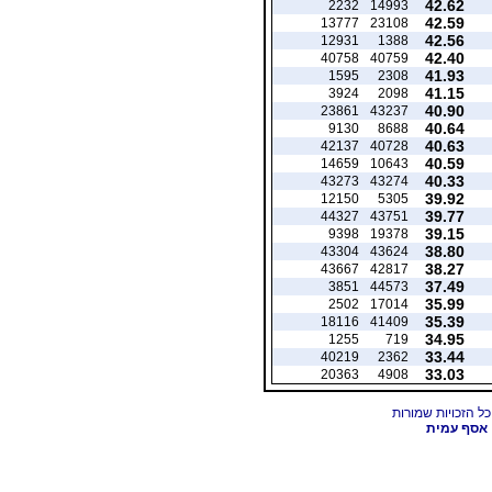
42.62
2232
14993
42.59
13777
23108
42.56
12931
1388
42.40
40758
40759
41.93
1595
2308
41.15
3924
2098
40.90
23861
43237
40.64
9130
8688
40.63
42137
40728
40.59
14659
10643
40.33
43273
43274
39.92
12150
5305
39.77
44327
43751
39.15
9398
19378
38.80
43304
43624
38.27
43667
42817
37.49
3851
44573
35.99
2502
17014
35.39
18116
41409
34.95
1255
719
33.44
40219
2362
33.03
20363
4908
אסף עמית