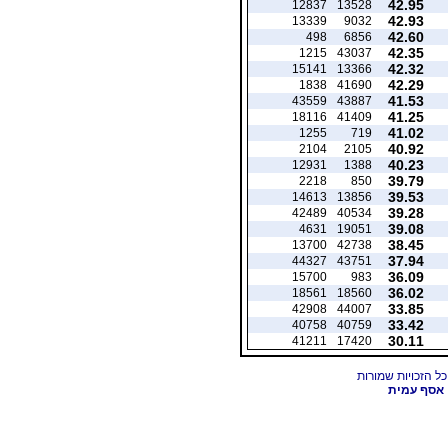
42.95
12837
13528
42.93
13339
9032
42.60
498
6856
42.35
1215
43037
42.32
15141
13366
42.29
1838
41690
41.53
43559
43887
41.25
18116
41409
41.02
1255
719
40.92
2104
2105
40.23
12931
1388
39.79
2218
850
39.53
14613
13856
39.28
42489
40534
39.08
4631
19051
38.45
13700
42738
37.94
44327
43751
36.09
15700
983
36.02
18561
18560
33.85
42908
44007
33.42
40758
40759
30.11
41211
17420
אסף עמית