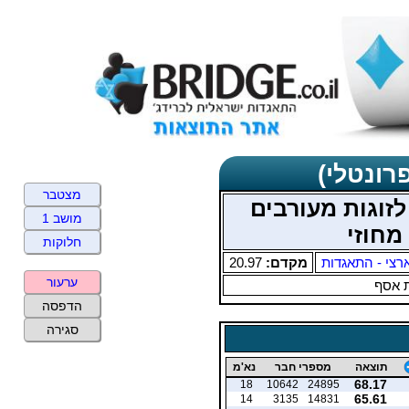
רונטלי)
מצטבר
זוגות מעורבים
מושב 1
חלוקות
רצי - התאגדות
מקדם:
20.97
ערעור
 אסף
הדפסה
סגירה
תוצאה
מספרי חבר
נא'מ
68.17
18
10642
24895
65.61
14
3135
14831