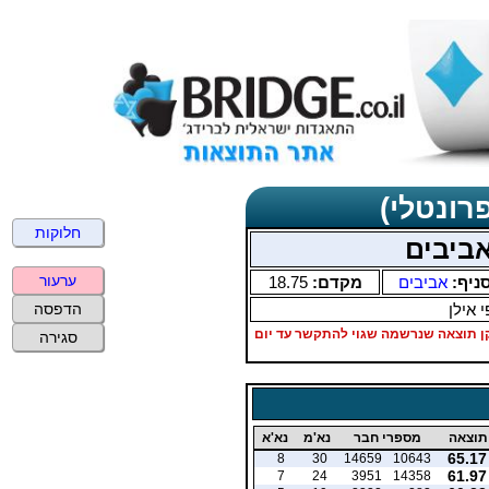
רונטלי)
חלוקות
אביבים
ערעור
ניף:
אביבים
מקדם:
18.75
 אילן
הדפסה
1-2 אם מישהו יכול לתקן תוצאה שנרשמה שגוי להתקשר עד יום
סגירה
תוצאה
מספרי חבר
נא'מ
נא'א
65.17
8
30
14659
10643
61.97
7
24
3951
14358