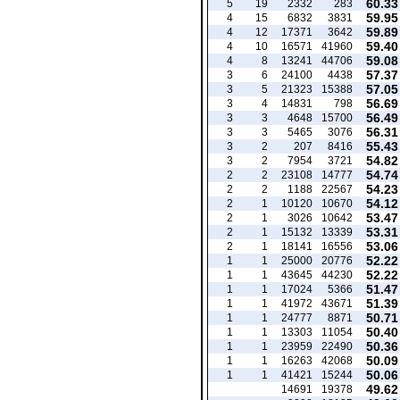
60.33
5
19
2332
283
59.95
4
15
6832
3831
59.89
4
12
17371
3642
59.40
4
10
16571
41960
59.08
4
8
13241
44706
57.37
3
6
24100
4438
57.05
3
5
21323
15388
56.69
3
4
14831
798
56.49
3
3
4648
15700
56.31
3
3
5465
3076
55.43
3
2
207
8416
54.82
3
2
7954
3721
54.74
2
2
23108
14777
54.23
2
2
1188
22567
54.12
2
1
10120
10670
53.47
2
1
3026
10642
53.31
2
1
15132
13339
53.06
2
1
18141
16556
52.22
1
1
25000
20776
52.22
1
1
43645
44230
51.47
1
1
17024
5366
51.39
1
1
41972
43671
50.71
1
1
24777
8871
50.40
1
1
13303
11054
50.36
1
1
23959
22490
50.09
1
1
16263
42068
50.06
1
1
41421
15244
49.62
14691
19378