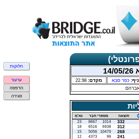
רונטלי)
חלוקות
1
ערעור
יף:
כפר סבא
מקדם:
22.98
אברהם
הדפסה
סגירה
יות
תוצאה
מספרי חבר
נא'מ
332
23
8667
1014
312
18
6516
6938
268
15
5056
10470
241
12
4373
99