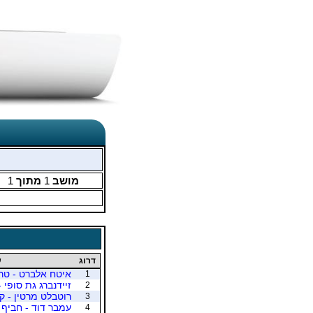
מושב
1
מתוך
1
דרוג
ש
איטח אלברט - טרג
1
זיידנברג גת סופי -
2
רוטבלט מרטין - ק
3
עמבר דוד - חביף 
4