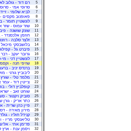
רם דוד - גולוב לאו
5
סרוסי אמי - סרוסי
6
לביא שלומי - זייד
7
פאופנוב מקסים - י
8
לונשטיין תומר - בר
9
שזר עמוס - שזר אר
10
שונק שושנה - פיב
11
חוזמן אלכסנדר - 
12
זלצר סלבה - רוזנט
13
בלושבסקי מיכאל -
14
פיברט גל - קפילוט
15
גרובר יעקב - רבר 
16
לונשטיין דני - מי-
17
שזיפי חנה - וקסמן
18
ברנדס יניב - ברעם
19
ליבוביץ גורגי - מו
20
מלמד טלי - שורץ
21
צייטין דוד - עמר 
22
קופלביץ דולי - בו
23
שוחט זאב - ישראל
24
סוביק ויקטור - סו
25
כתר אריק - גורן ש
26
פיין כהן שרית - א
27
מירון מאירה - דס
28
קנידל חוליו - גול
29
טליאנסקי מריו - ו
30
פרימן אתי - אליוב
31
ויסמן ענת - ארץ 
32