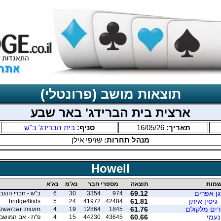
תוצאות מושב (פרונטלי)
ארצית בית הברידג' באר שבע
תאריך:
16/05/26
סניף:
בית הברידג' ב"ש
מנהל תחרות:
שזיפי אילן
Howell
מות
תוצאה
מספרי חבר
נא'מ
נא'א
ן אפרים
69.12
974
3354
30
6
ב"ש - חברי הנגב 
 גיסין איתן
61.81
bridge4kids
5
24
41972
42484
רים מלקולם
61.76
1845
12864
19
4
מועצת יואב/אשקל
נעמי
60.66
43645
44230
15
4
פ"ת - אם המושב