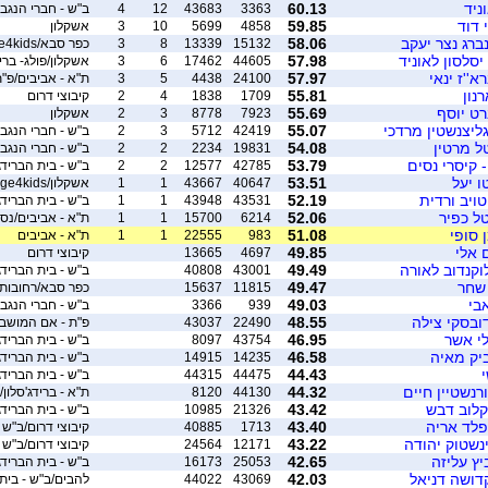
ניד
60.13
3363
43683
12
4
ב"ש - חברי הנגב 
 דוד
59.85
4858
5699
10
3
אשקלון
נברג נצר יעקב
58.06
15132
13339
8
3
כפר סבא/bridge4kids
סלסון לאוניד
57.98
44605
17462
6
3
אשקלון/פולג- בריד
א''ז ינאי
57.97
24100
4438
5
3
ת"א - אביבים/פ"
נון
55.81
1709
1838
4
2
קיבוצי דרום
רט יוסף
55.69
7923
8778
3
2
אשקלון
גליצנשטין מרדכי
55.07
42419
5712
3
2
ב"ש - חברי הנגב 
ל מרטין
54.08
19831
2234
2
2
ב"ש - חברי הנגב 
 קיסרי נסים
53.79
42785
12577
2
2
ב"ש - בית הברידג
ו יעל
53.51
40647
43667
1
1
אשקלון/bridge4kids
טויב ורדית
52.19
43531
43948
1
1
ב"ש - בית הברידג
טל כפיר
52.06
6214
15700
1
1
ת"א - אביבים/נס 
 סופי
51.08
983
22555
1
1
ת"א - אביבים
 אלי
49.85
4697
13665
קיבוצי דרום
לוקנדוב לאורה
49.49
43001
40808
ב"ש - בית הברידג
 שחר
49.47
11815
15637
כפר סבא/רחובות
אבי
49.03
939
3366
ב"ש - חברי הנגב 
דובסקי צילה
48.55
22490
43037
פ"ת - אם המושב
י אשר
46.95
43754
8097
ב"ש - בית הברידג'
ביק מאיה
46.58
14235
14915
ב"ש - בית הברידג
י
44.43
44475
44315
ב"ש - בית הברידג
ורנשטיין חיים
44.32
44130
8120
ת"א - ברידג'סלון/
קלוב דבש
43.42
21326
10985
ב"ש - בית הברידג
דפלד אריה
43.40
1713
40885
קיבוצי דרום/ב"ש 
ינשטוק יהודה
43.22
12171
24564
קיבוצי דרום/ב"ש -
יץ עליזה
42.65
25053
16173
ב"ש - בית הברידג
קדושה דניאל
42.03
43069
44022
להבים/ב"ש - בית 