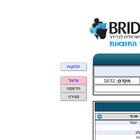
חלוקות
ערעור
מקדם:
16.51
הדפסה
סגירה
סניף
- עומר
ון
ות