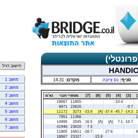
פרונטלי)
חישוב רגיל
מושב 1
סניף:
נס ציונה
מקדם:
14.31
מושב 2
מושב 3
[3]
[4]
[5]
[6]
[7]
מספרי חבר
נא'מ
19067
11805
-10.4
מושב 4
8871
23620
-0.7
מושב 5
11172
3273
-33.8
[A]
-37.4
-45.7
-14.3
2
7951
11366
1
מושב 6
14995
2045
16.5
[A]
[A]
7.1
-10.7
41946
23620
7.3
מושב 7
11805
16811
-28.7
27.6
4
18667
23327
-15.9