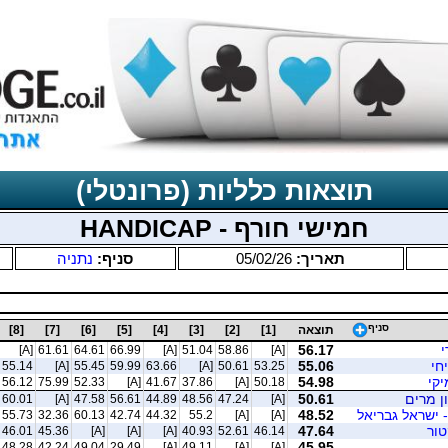
תוצאות כלליות (פרונטלי)
חמישי חורף - HANDICAP
תאריך:
05/02/26
סניף:
נתניה
סניף
תוצאה
[1]
[2]
[3]
[4]
[5]
[6]
[7]
[8]
י
56.17
[A]
61.61
64.61
66.99
[A]
51.04
58.86
[A]
חי
55.06
55.14
[A]
55.45
59.99
63.66
[A]
50.61
53.25
יקי
54.98
56.12
75.99
52.33
[A]
41.67
37.86
[A]
50.18
ן מרים
50.61
60.01
[A]
47.58
56.61
44.89
48.56
47.24
[A]
- ישראל גבריאל
48.52
55.73
32.36
60.13
42.74
44.32
55.2
[A]
[A]
טור
47.64
46.01
45.36
[A]
[A]
[A]
40.93
52.61
46.14
45.95
48.28
42.24
49.04
29.49
[A]
49.11
[A]
[A]