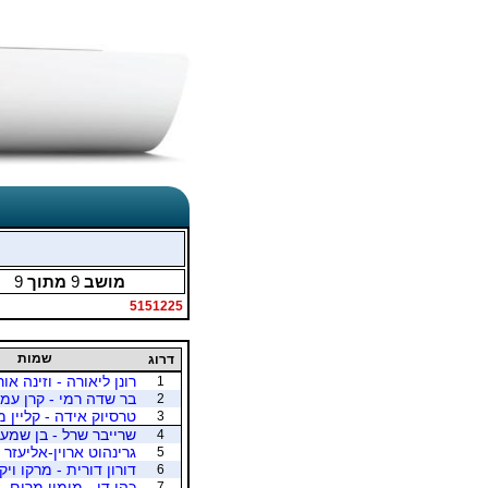
מושב
9
מתוך
9
5151225
שמות
דרוג
רונן ליאורה - וזינה אור
1
בר שדה רמי - קרן עמי
2
טרסיוק אידה - קליין מ
3
שרייבר שרל - בן שמעו
4
גרינהוט ארוין-אליעזר 
5
דורון דורית - מרקו ויק
6
כהן דן - מימון מרים
7