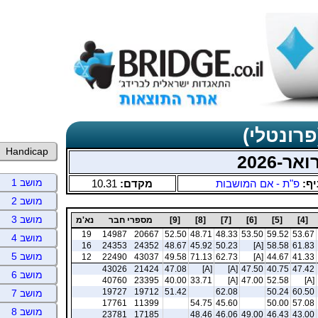
פרונטלי)
Handicap
מושב 1
יף:
פ"ת - אם המושבות
מקדם:
10.31
מושב 2
מושב 3
[4]
[5]
[6]
[7]
[8]
[9]
מספרי חבר
נא'מ
19
14987
20667
52.50
48.71
48.33
53.50
59.52
53.67
מושב 4
16
24353
24352
48.67
45.92
50.23
[A]
58.58
61.83
מושב 5
12
22490
43037
49.58
71.13
62.73
[A]
44.67
41.33
43026
21424
47.08
[A]
[A]
47.50
40.75
47.42
מושב 6
40760
23395
40.00
33.71
[A]
47.00
52.58
[A]
19727
19712
51.42
62.08
50.24
60.50
מושב 7
17761
11399
54.75
45.60
50.00
57.08
מושב 8
23781
17185
48.46
46.06
49.00
46.43
43.00