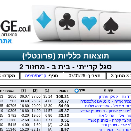
תוצאות כלליות (פרונטלי)
סגל קרייתי - בית ב - מחזור 2
3
מתוך
3
תאריך:
07/01/26
סניף:
קריות/חיפה
מקדם:
8
שמות
סניף
תוצאה
[1]
[2]
[3]
מספרי ח
רד נח - קפלן אהרון
108.21
63
2656
36.07
37.00
35.14
מיר אריה - מונטאנו אלכסנדרו
59.77
53
503
30.40
25.37
4.00
רוס מיכאל - גולדנברג שלום
54.90
65
40706
16.60
20.00
18.30
ייבוביץ אנטון - ויינשטיין אבישי
45.37
19
10306
16.60
14.20
14.57
ורן אלי - ארזיל אתי
23.32
25
3782
-3.20
19.66
6.86
ולצר קלרה - בוחניק אשר
9.51
05
11280
-2.60
4.40
7.71
וי אבי - שטרן ורד
-2.40
90
5415
-4.00
1.60
[A]
אר ריבי - מאר רוני
-6.97
45
11346
15.20
-22.17
[A]