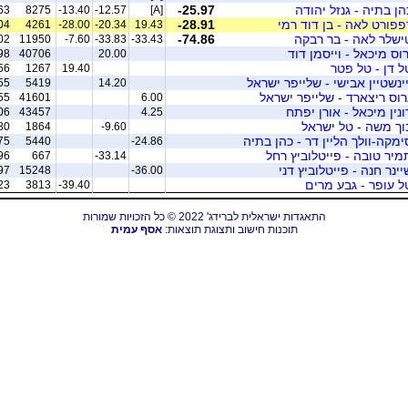
הן בתיה - גנזל יהודה
-25.97
63
8275
-13.40
-12.57
[A]
פפורט לאה - בן דוד רמי
-28.91
04
4261
-28.00
-20.34
19.43
ישלר לאה - בר רבקה
-74.86
02
11950
-7.60
-33.83
-33.43
רוס מיכאל - וייסמן דוד
98
40706
20.00
ל דן - טל פטר
56
1267
19.40
יינשטיין אבישי - שלייפר ישראל
55
5419
14.20
רוס ריצארד - שלייפר ישראל
55
41601
6.00
ונין מיכאל - אורן יפתח
06
43457
4.25
וך משה - טל ישראל
80
1864
-9.60
ימקה-וולך הליין דר - כהן בתיה
75
5440
-24.86
מיר טובה - פייטלוביץ רחל
96
667
-33.14
יינר חנה - פייטלוביץ דני
97
15248
-36.00
ל עופר - גבע מרים
23
3813
-39.40
התאגדות ישראלית לברידג' 2022 © כל הזכויות שמורות
תוכנות חישוב ותצוגת תוצאות:
אסף עמית