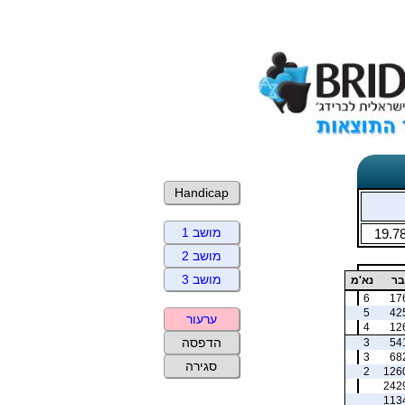
Handicap
מושב 1
19.7
מושב 2
מושב 3
בר
נא'מ
6
17
5
42
ערעור
4
12
הדפסה
3
54
3
68
סגירה
2
126
242
113