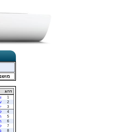
מושב
דרוג
ו
1
ע
2
י
3
ל
4
ה
5
ה
6
ל
7
מ
8