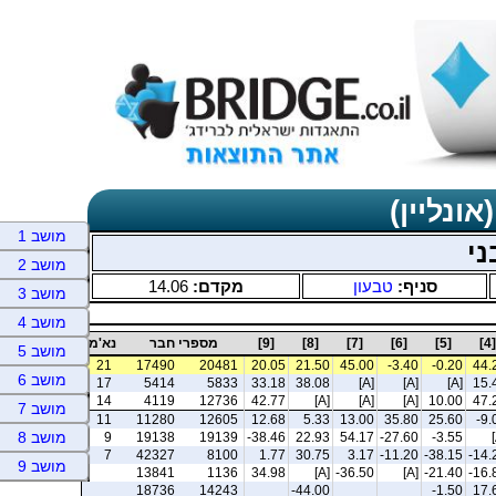
אונליין)
מושב 1
ני
מושב 2
סניף:
טבעון
מקדם:
14.06
מושב 3
מושב 4
[4]
[5]
[6]
[7]
[8]
[9]
מספרי חבר
נא'מ
מושב 5
21
17490
20481
20.05
21.50
45.00
-3.40
-0.20
44.
מושב 6
17
5414
5833
33.18
38.08
[A]
[A]
[A]
15.
14
4119
12736
42.77
[A]
[A]
[A]
10.00
47.
מושב 7
11
11280
12605
12.68
5.33
13.00
35.80
25.60
-9.
מושב 8
9
19138
19139
-38.46
22.93
54.17
-27.60
-3.55
7
42327
8100
1.77
30.75
3.17
-11.20
-38.15
-14.
מושב 9
13841
1136
34.98
[A]
-36.50
[A]
-21.40
-16.
18736
14243
-44.00
-1.50
17.