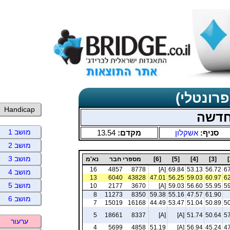
פרונטלי)
Handicap
חדשה
מושב 1
סניף:
אשקלון
מקדם:
13.54
מושב 2
מושב 3
[3]
[4]
[5]
[6]
מספרי חבר
נא'מ
16
4857
8778
[A]
69.84
53.13
56.72
67
מושב 4
13
6040
43828
47.01
56.25
59.03
60.97
62
מושב 5
10
2177
3670
[A]
59.03
56.60
55.95
59
8
11273
8350
59.38
55.16
47.57
61.90
מושב 6
7
15019
16168
44.49
53.47
51.04
50.89
50
5
18661
8337
[A]
[A]
51.74
50.64
57
ערעור
4
5699
4858
51.19
[A]
56.94
45.24
47