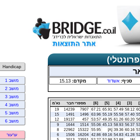
פרונטלי)
Handicap
ר
מושב 1
סניף:
אשדוד
מקדם:
15.13
מושב 2
מושב 3
[3]
[4]
[5]
[6]
מספרי חבר
נא'מ
מושב 4
19
14239
7907
67.21
65.91
57.49
58.12
60
מושב 5
15
1491
1496
63.96
55.19
55.58
57.40
55
12
19137
457
53.57
49.35
61.26
60.20
56
מושב 6
9
1644
1514
55.06
45.13
58.93
56.37
53
8
22962
15322
55.95
[A]
39.36
60.16
53
ערעור
6
1506
16204
42.86
69.16
54.83
41.28
52
5
2013
23551
52.27
52.98
52.88
[A]