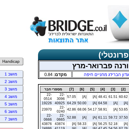
פרונטלי)
Handicap
רנה פברואר-מרץ
מושב 1
דון הברידג מחניים חיפה
מקדם:
0.84
מושב 2
מושב 3
[2]
[3]
[4]
[5]
[6]
[7]
מספרי חבר
22-
22-
מושב 4
57.05
[A]
[A]
48.41
61.51
60.62
0514
3096
19226
40925
64.29
50.00
[A]
64.58
[A]
[A]
מושב 5
22-
23970
42.86
68.06
54.17
58.91
[A]
53.65
מושב 6
0240
22-
22-
52.88
[A]
[A]
61.11
59.72
37.50
מושב 7
0666
0665
43876
43874
[A]
58.33
[A]
56.25
52.18
[A]
24886
41119
[A]
[A]
[A]
47.45
54.56
62.76