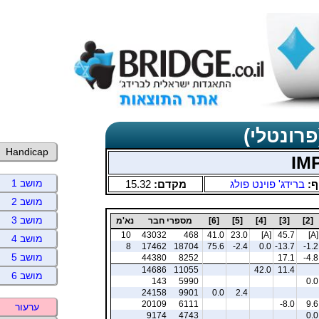
פרונטלי)
Handicap
מושב 1
ף:
ברידג' פוינט פולג
מקדם:
15.32
מושב 2
מושב 3
[2]
[3]
[4]
[5]
[6]
מספרי חבר
נא'מ
10
43032
468
41.0
23.0
[A]
45.7
[A]
מושב 4
8
17462
18704
75.6
-2.4
0.0
-13.7
-1.2
מושב 5
44380
8252
17.1
-4.8
14686
11055
42.0
11.4
מושב 6
143
5990
0.0
24158
9901
0.0
2.4
20109
6111
-8.0
9.6
ערעור
9174
4743
0.0