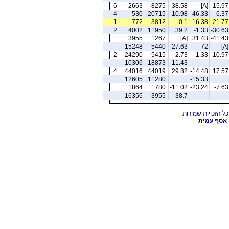
6
2663
8275
38.58
[A]
15.97
4
530
20715
-10.98
46.33
6.37
1
772
3812
0.1
-16.38
21.77
2
4002
11950
39.2
-1.33
-30.63
3955
1267
[A]
31.43
-41.43
15248
5440
-27.63
-72
[A]
2
24290
5415
2.73
-1.33
10.97
10306
18873
-11.43
4
44016
44019
29.82
-14.48
17.57
12605
11280
-15.33
1864
1780
-11.02
-23.24
-7.63
16356
3955
-38.7
אסף עמית