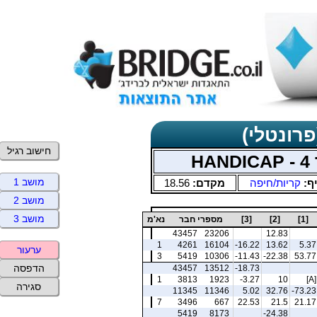
פרונטלי)
חישוב רגיל
H
מושב 1
ף:
קריות/חיפה
מקדם:
18.56
מושב 2
מושב 3
[1]
[2]
[3]
מספרי חבר
נא'מ
43457
23206
12.83
1
4261
16104
-16.22
13.62
5.37
ערעור
3
5419
10306
-11.43
-22.38
53.77
הדפסה
43457
13512
-18.73
1
3813
1923
-3.27
10
[A]
סגירה
11345
11346
5.02
32.76
-73.23
7
3496
667
22.53
21.5
21.17
5419
8173
-24.38