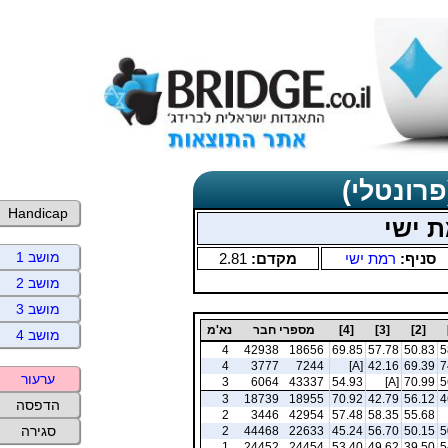
פרונטלי)
Handicap
ת ישי
מושב 1
סניף:
רמת ישי
מקדם:
2.81
מושב 2
מושב 3
[2]
[3]
[4]
מספרי חבר
נא'מ
מושב 4
4
42938
18656
69.85
57.78
50.83
5
4
3777
7244
[A]
42.16
69.39
7
ערעור
3
6064
43337
54.93
[A]
70.99
5
3
18739
18955
70.92
42.79
56.12
4
הדפסה
2
3446
42954
57.48
58.35
55.68
סגירה
2
44468
22633
45.24
56.70
50.15
5
1
24452
24454
53.40
49.62
39.50
5