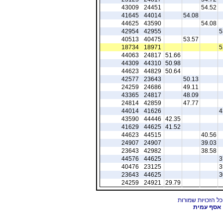
43009
24451
54.52
41645
44014
54.08
44625
43590
54.08
42954
42955
5
40513
40475
53.57
18734
18971
5
44063
24817
51.66
44309
44310
50.98
44623
44829
50.64
42577
23643
50.13
24259
24686
49.11
43365
24817
48.09
24814
42859
47.77
44014
41626
4
43590
44446
42.35
41629
44625
41.52
44623
44515
40.56
24907
24907
39.03
23643
42982
38.58
44576
44625
3
40476
23125
3
23643
44625
3
24259
24921
29.79
אסף עמית