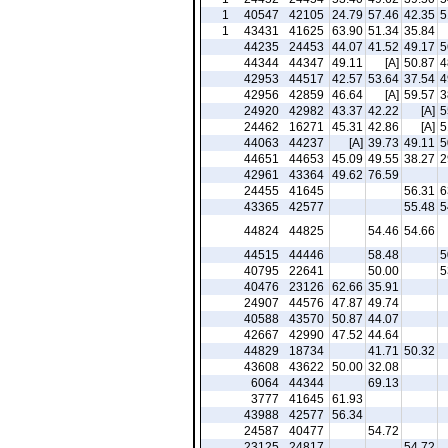
1
40547
42105
24.79
57.46
42.35
5
1
43431
41625
63.90
51.34
35.84
44235
24453
44.07
41.52
49.17
5
44344
44347
49.11
[A]
50.87
4
42953
44517
42.57
53.64
37.54
4
42956
42859
46.64
[A]
59.57
3
24920
42982
43.37
42.22
[A]
5
24462
16271
45.31
42.86
[A]
5
44063
44237
[A]
39.73
49.11
5
44651
44653
45.09
49.55
38.27
2
42961
43364
49.62
76.59
24455
41645
56.31
6
43365
42577
55.48
5
44824
44825
54.46
54.66
44515
44446
58.48
5
40795
22641
50.00
5
40476
23126
62.66
35.91
24907
44576
47.87
49.74
40588
43570
50.87
44.07
42667
42990
47.52
44.64
44829
18734
41.71
50.32
43608
43622
50.00
32.08
6064
44344
69.13
3777
41645
61.93
43988
42577
56.34
24587
40477
54.72
23125
24817
54.72