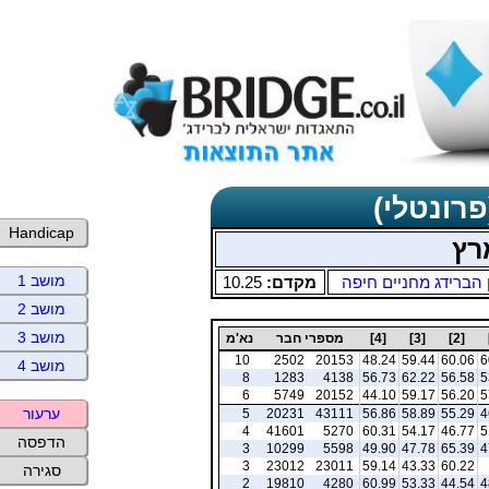
פרונטלי)
Handicap
רץ
מושב 1
 הברידג מחניים חיפה
מקדם:
10.25
מושב 2
מושב 3
[2]
[3]
[4]
מספרי חבר
נא'מ
10
2502
20153
48.24
59.44
60.06
6
מושב 4
8
1283
4138
56.73
62.22
56.58
5
6
5749
20152
44.10
59.17
56.20
5
ערעור
5
20231
43111
56.86
58.89
55.29
4
4
41601
5270
60.31
54.17
46.77
5
הדפסה
3
10299
5598
49.90
47.78
65.39
4
3
23012
23011
59.14
43.33
60.22
סגירה
2
19810
4280
60.99
53.33
44.54
4