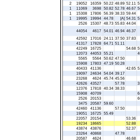
2
19052
16359
50.22
48.89
52.11
5
1
11069
3698
50.82
52.78
46.67
5
1
15308
17806
56.39
38.33
59.44
1
19995
19994
44.78
[A]
54.31
5
2526
15307
48.73
55.83
44.04
44054
4617
54.01
46.94
46.37
42592
17016
24.11
37.50
37.83
41317
17828
64.71
51.11
42249
16725
54.68
5
12073
44053
55.21
4
5565
5564
50.62
47.50
15908
17803
47.19
50.28
40433
41136
42.65
5
19097
24634
54.04
39.17
23268
4624
45.74
45.56
42626
43527
57.78
3
12376
17818
40.34
38.33
15908
40709
6
2526
20153
6
3475
20587
59.60
42460
41136
57.50
19051
16725
55.49
22057
20154
53.36
19234
18665
52.88
43874
43876
52.37
23264
40868
47.78
20587
4624
46.68