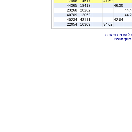
17498
4617
47.50
44365
18418
46.30
23268
20262
44.4
40709
12052
44.2
40234
43111
42.04
22054
16309
34.02
אסף עמית