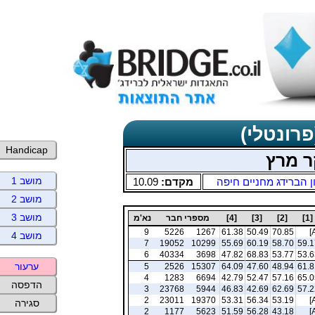
פרונטלי)
Handicap
ר מרץ
מושב 1
ן הברידג מחניים חיפה
מקדם:
10.09
מושב 2
מושב 3
[1]
[2]
[3]
[4]
מספרי חבר
נא'מ
9
5226
1267
61.38
50.49
70.85
[
מושב 4
7
19052
10299
55.69
60.19
58.70
59.1
6
40334
3698
47.82
68.83
53.77
53.6
ערעור
5
2526
15307
64.09
47.60
48.94
61.8
4
1283
6694
42.79
52.47
57.16
65.0
הדפסה
3
23768
5944
46.83
42.69
62.69
57.2
2
23011
19370
53.31
56.34
53.19
[
סגירה
2
1177
5623
51.59
56.28
43.18
[