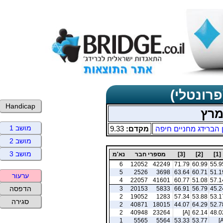
פרונטלי)
Handicap
מרץ
מושב 1
 הברידג מחניים חיפה
מקדם:
9.33
מושב 2
מושב 3
[1]
[2]
[3]
מספרי חבר
נא'מ
6
12052
42249
71.79
60.99
55.9
5
2526
3698
63.64
60.71
51.1
ערעור
4
22057
41601
60.77
51.08
57.1
הדפסה
3
20153
5833
66.91
56.79
45.2
2
19052
1283
57.34
53.88
53.1
סגירה
2
40871
18015
44.07
64.29
52.7
2
40948
23264
[A]
62.14
48.0
1
5565
5564
53.33
53.77
[A