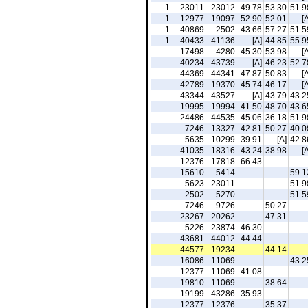
1
23011
23012
49.78
53.30
51.9
1
12977
19097
52.90
52.01
[A
1
40869
2502
43.66
57.27
51.5
1
40433
41136
[A]
44.85
55.9
17498
4280
45.30
53.98
[A
40234
43739
[A]
46.23
52.7
44369
44341
47.87
50.83
[A
42789
19370
45.74
46.17
[A
43344
43527
[A]
43.79
43.2
19995
19994
41.50
48.70
43.6
24486
44535
45.06
36.18
51.9
7246
13327
42.81
50.27
40.0
5635
10299
39.91
[A]
42.8
41035
18316
43.24
38.98
[A
12376
17818
66.43
15610
5414
59.1
5623
23011
51.9
2502
5270
51.5
7246
9726
50.27
23267
20262
47.31
5226
23874
46.30
43681
44012
44.44
44577
19234
44.14
16086
11069
43.2
12377
11069
41.08
19810
11069
38.64
19199
43286
35.93
12377
12376
35.37