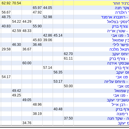
רניר זוהר
62.92
70.54
שקד חנה
65.97
44.05
ר רולנדה
56.67
47.92
- רוזנברג ארמנד
48.75
52.98
לינסקי בצלאל
54.22
44.29
 צורף ברק
40.83
55.90
- שטרן אריה
42.59
48.33
 - פנו אבי
42.86
45.14
בין שמואל
45.83
39.06
ישר לילי
46.30
36.46
נתנאל מלכה
29.58
36.67
יוחס יעקב
62.70
- צורף ברק
61.11
שבסקי אירנה
60.00
צורף ברק
57.14
חס יעקב
56.35
פנו אבי
54.17
- מיוחס עליזה
53.17
נו אבי
50.00
ן שמואל
49.42
- פנו אבי
49.25
טשבייני יעקב
49.05
- רבן אייל
48.96
ורף ברק
40.48
 רימונה
38.19
 - שקד חנה
37.50
ס יעקב
34.76