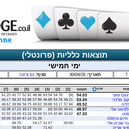
תוצאות כלליות (פרונטלי)
ימי חמישי
7
תאריך:
30/04/26
סניף:
נס ציונה
ות
סניף
תוצאה
[1]
[2]
[3]
[4]
[5]
[6]
[7]
גונס פאני
54.03
61.25
42.77
52.92
48.96
63.54
54.76
[A]
קוב מרדכי
53.34
44.17
58.33
52.86
57.99
46.88
54.76
49.21
דליה
49.52
46.67
39.99
58.75
40.62
39.88
53.17
57.94
לסיאנו אלי
48.97
42.08
47.22
49.17
56.94
[A]
50.00
48.41
סרגו
47.33
52.92
43.00
43.33
50.69
51.19
42.86
34.92
 חיים כרמלה
60.00
52.84
67.14
51.39
בר-שביט אלי
46.70
54.17
41.07
50.00
מיור אריה
56.83
52.38
71.43