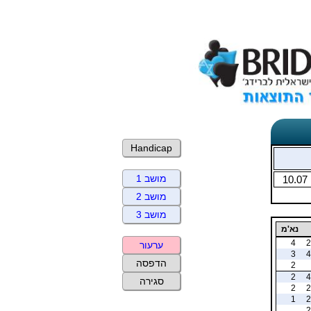
Handicap
מושב 1
10.07
מושב 2
מושב 3
נא'מ
4
2
ערעור
3
4
הדפסה
2
2
4
סגירה
2
2
1
2
2