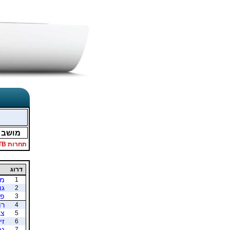
מושב
תחרות TB
דרוג
מא
1
גו
2
פק
3
רו
4
צב
5
זי
6
גפ
7