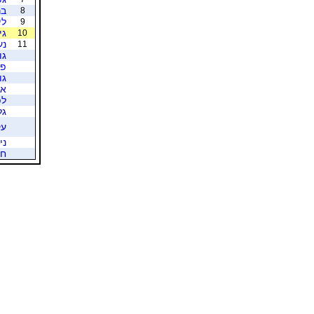
בר
8
לי
9
גי
10
נע
11
גו
פר
גו
אד
לפ
גל
עק
ני
חמ