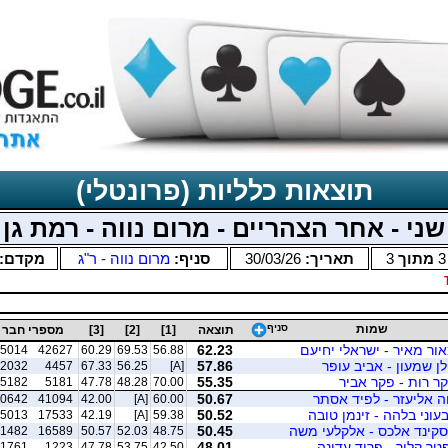
תוצאות כלליות (פרונטלי)
שני - אחר הצהריים - מרום נווה - רמת גן
3
מתוך
3
תאריך:
30/03/26
סניף:
מרום נווה - ר"ג
מקדם:
שמות
סניף
תוצאה
[1]
[2]
[3]
מספרי חבר
ור מאיר - ישראלי יחיעם
62.23
5014
42627
60.29
69.53
56.88
לן שמעון - אביב עופר
57.86
2032
4457
67.33
56.25
[A]
ר רות - פקר אביר
55.35
5182
5181
47.78
48.28
70.00
ה אליעזר - לפיד אסתר
50.67
0642
41094
42.00
[A]
60.00
עוני בלהה - זינמן טובה
50.52
5013
17533
42.19
[A]
59.38
סקינד אלכס - אלקלעי משה
50.45
1482
16589
50.57
52.03
48.75
טר קליר - פריד עדינה
48.01
1761
1223
47.78
53.75
42.50