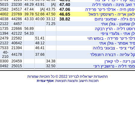
 זאב מינה - חממי דליה
47.40
5015
23230
48.29
43.91
[A]
פמן חיה - אדלר-דינר פרידה
47.06
2582
24517
47.44
[A]
43.75
לאון אריה - רשינסקי רפאל
46.65
4002
23769
39.78
52.66
47.50
ים גילה - שמעוני נחום
38.82
4038
44286
43.33
40.00
33.12
לן שמעון - גולן אתי
2122
4457
71.25
וסט דליה - הרץ רבקה
1735
22666
56.89
לן אתי - גלעדי ציפי
1394
42122
54.33
לר-דינר פרידה - בומש חוי
2479
22582
51.41
יד אסתר - גולן אתי
2122
40642
48.12
עדי ציפי - צבעוני בלהה
7533
21394
46.41
40-
ל עליזה - דבורה רוזנפלד
44178
37.66
210
צן רינה - לוי קארן
0300
20459
34.38
מי דליה - נרושביץ רוני
0492
25015
32.50
התאגדות ישראלית לברידג' 2022 © כל הזכויות שמורות
תוכנות חישוב ותצוגת תוצאות:
אסף עמית