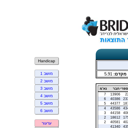
Handicap
מושב 1
מקדם:
5.91
מושב 2
מושב 3
פרי חבר
נא'מ
7
13906
2
מושב 4
6
40386
23
מושב 5
5
44377
18
4
43586
43
מושב 6
3
44158
40
2
18612
17
2
40581
40
ערעור
41340
43