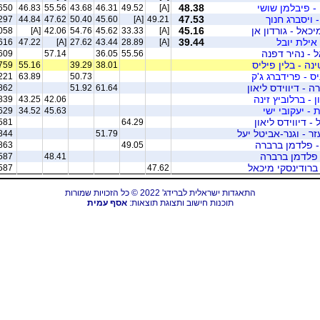
- פיבלמן שושי
48.38
650
46.83
55.56
43.68
46.31
49.52
[A]
- ויסברג חנוך
47.53
297
44.84
47.62
50.40
45.60
[A]
49.21
יכאל - גורדון אן
45.16
058
[A]
42.06
54.76
45.62
33.33
[A]
 אילת יובל
39.44
616
47.22
[A]
27.62
43.44
28.89
[A]
ל - נהיר דפנה
609
57.14
36.05
55.56
ינה - בלין פיליס
759
55.16
39.29
38.01
יס - פרידברג ג'ק
221
63.89
50.73
 - דיווידס ליאון
862
51.92
61.64
ן - ברלוביץ זינה
839
43.25
42.06
 - יעקובי ישי
629
34.52
45.63
 - דיווידס ליאון
581
64.29
ר - וגנר-אביטל יעל
844
51.79
- פלדמן ברברה
863
49.05
 פלדמן ברברה
587
48.41
ברודינסקי מיכאל
587
47.62
התאגדות ישראלית לברידג' 2022 © כל הזכויות שמורות
תוכנות חישוב ותצוגת תוצאות:
אסף עמית