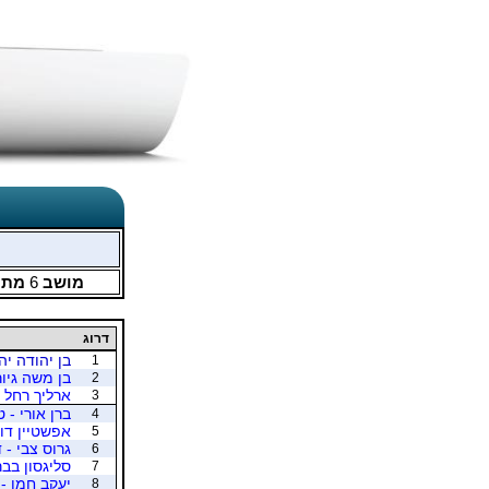
מושב
6
מתו
דרוג
בן יהודה יה
1
בן משה גיור
2
ארליך רחל 
3
ברן אורי - 
4
אפשטיין דוד
5
גרוס צבי - 
6
סליגסון בבר
7
יעקב חמו - 
8