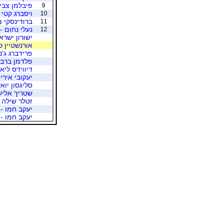
פיבלמן צבי 
9
ויסברג קטי 
10
ברודינסקי מ
11
נעלי נחום -
12
ישורון ישרא
אורנשטיין ט
פרידברג ג'נ
פלדמן ברברה
דיווידס ליאו
יעקובי אירית
סליגסון יואל
שטריך אליעז
זטלר שילה 
יעקב חמו -
יעקב חמו - 