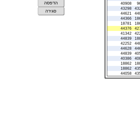
הדפסה
40908
9
43298
43
סגירה
44621
44
44366
18
18781
18
44376
42
41342
42
44839
18
42252
44
44628
44
44839
40
40386
40
18862
18
18862
43
44058
43