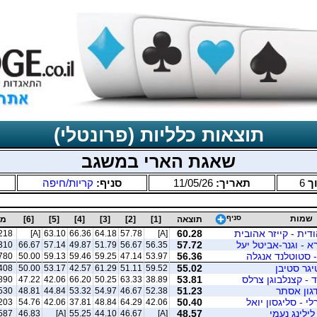
תוצאות כלליות (פרונטלי)
שאגת הארי במשגב
ך
6
תאריך:
11/05/26
סניף:
קריות/חיפה
שמות
סניף
תוצאה
[1]
[2]
[3]
[4]
[5]
[6]
מס
ודית - קייזר אהובית
60.28
218
[A]
63.10
66.36
64.18
57.78
[A]
א - וגנר-אביטל יעל
57.72
310
66.67
57.14
49.87
51.79
56.67
56.35
- סטוטלנד אנגלה
56.36
780
50.00
59.13
59.46
59.25
47.14
53.97
טיגר סטיבן
55.02
408
50.00
53.17
42.57
61.29
51.11
59.52
 - קצנלבוגן צרלס
53.81
890
47.22
42.06
66.20
50.25
63.33
38.89
דגון אסתר
51.23
530
48.81
44.84
53.32
54.97
46.67
52.38
לי - סליגסון יואל
50.40
203
54.76
42.06
37.81
48.84
64.29
42.06
לילינג נעמי
48.57
587
46.83
[A]
55.25
44.10
46.67
[A]