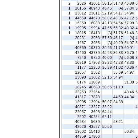
2
2526
41601
50.15
51.48
46.88
6
1
20156
40948
48.46
[A]
57.84
5
1
23012
23011
52.19
54.17
54.94
1
44669
44670
58.02
48.36
47.12
5
1
16359
16088
42.13
54.54
57.99
3
1
19995
19994
47.65
55.32
49.32
4
1
18015
18418
[A]
51.76
61.48
3
20231
3953
57.50
46.17
[A]
4
1267
3955
[A]
40.29
54.07
5
40869
19370
39.26
41.79
60.91
42460
43739
45.93
36.83
36.70
4
7246
9726
40.00
[A]
56.08
3
10919
17803
39.32
42.28
48.33
1177
12350
36.39
41.02
40.36
4
22057
2502
55.69
54.97
23090
13602
52.16
54.94
8174
11069
51.30
5
18245
40680
50.65
51.10
23263
23264
43.46
5
41317
17828
44.69
44.34
13905
13904
50.07
34.38
40871
13327
33.92
4
22057
3698
64.44
2502
40234
62.11
40234
5639
58.21
42626
43527
55.56
13602
15416
50.34
44359
17806
5