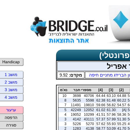
פרונטלי)
Handicap
 אפריל
מושב 1
ן הברידג מחניים חיפה
מקדם:
9.92
מושב 2
מושב 3
[2]
[3]
[4]
מספרי חבר
נא'מ
10
3698
40706
64.44
63.10
64.88
5
מושב 4
8
5635
5598
62.38
61.48
60.22
5
7
11491
19810
59.66
56.82
54.57
6
ערעור
5
42249
12052
61.02
61.30
[A]
5
4
19052
10299
41.51
57.96
58.36
5
הדפסה
3
4142
43111
57.37
57.99
51.30
5
3
5226
5270
57.62
55.93
55.25
4
סגירה
2
1283
4138
58.77
53.09
41.70
5