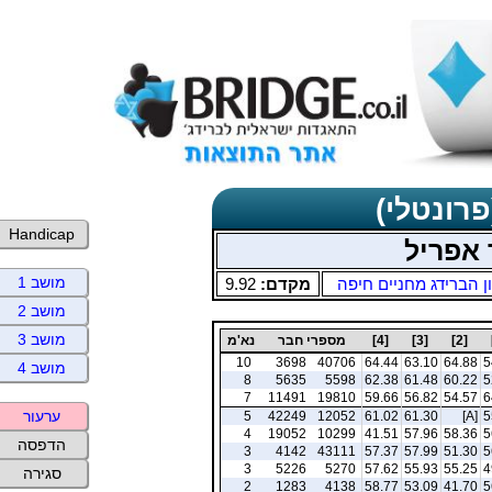
פרונטלי)
Handicap
 אפריל
מושב 1
ן הברידג מחניים חיפה
מקדם:
9.92
מושב 2
מושב 3
[2]
[3]
[4]
מספרי חבר
נא'מ
10
3698
40706
64.44
63.10
64.88
5
מושב 4
8
5635
5598
62.38
61.48
60.22
5
7
11491
19810
59.66
56.82
54.57
6
ערעור
5
42249
12052
61.02
61.30
[A]
5
4
19052
10299
41.51
57.96
58.36
5
הדפסה
3
4142
43111
57.37
57.99
51.30
5
3
5226
5270
57.62
55.93
55.25
4
סגירה
2
1283
4138
58.77
53.09
41.70
5