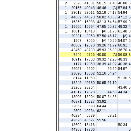
2
2526
41601
50.15
51.48
46.88
6
1
20156
40948
48.46
[A]
57.84
5
1
23012
23011
52.19
54.17
54.94
1
44669
44670
58.02
48.36
47.12
5
1
16359
16088
42.13
54.54
57.99
3
1
19995
19994
47.65
55.32
49.32
4
1
18015
18418
[A]
51.76
61.48
3
20231
3953
57.50
46.17
[A]
4
1267
3955
[A]
40.29
54.07
5
40869
19370
39.26
41.79
60.91
42460
43739
45.93
36.83
36.70
4
7246
9726
40.00
[A]
56.08
3
10919
17803
39.32
42.28
48.33
1177
12350
36.39
41.02
40.36
4
22057
2502
55.69
54.97
23090
13602
52.16
54.94
8174
11069
51.30
5
18245
40680
50.65
51.10
23263
23264
43.46
5
41317
17828
44.69
44.34
13905
13904
50.07
34.38
40871
13327
33.92
4
22057
3698
64.44
2502
40234
62.11
40234
5639
58.21
42626
43527
55.56
13602
15416
50.34
44359
17806
5