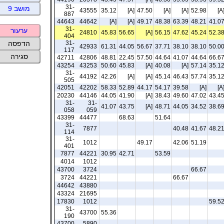
31-
מושב 9
43555
35.12
[A]
47.50
[A]
[A]
52.98
[A
887
44643
44642
[A]
[A]
49.17
48.38
63.39
48.21
41.0
31-
ערעור
24810
45.83
56.65
[A]
56.15
47.62
45.24
52.3
404
31-
הדפסה
42933
61.31
44.05
56.67
37.71
38.10
38.10
50.0
117
סגירה
42711
42806
48.81
22.45
57.50
44.64
41.07
44.64
66.6
43254
43253
50.60
45.83
[A]
40.08
[A]
57.14
35.1
31-
44192
42.26
[A]
[A]
45.14
46.43
57.74
35.1
505
42051
42202
58.33
52.89
44.17
54.17
39.58
[A]
[A
20230
44146
44.05
41.90
[A]
38.43
49.60
47.02
43.4
31-
31-
41.07
43.75
[A]
48.71
44.05
34.52
38.6
058
059
43399
44477
68.63
51.64
31-
7877
40.48
41.67
48.2
114
31-
1012
49.17
42.06
51.19
401
7877
44221
30.95
42.71
53.59
4014
1012
43700
3724
66.67
3724
44221
66.67
44642
43880
43324
21695
17830
1012
59.5
31-
43700
55.36
190
43700
5890