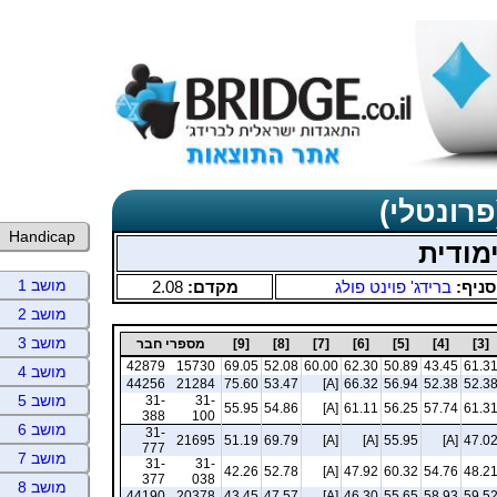
פרונטלי)
Handicap
מודית
מושב 1
סניף:
ברידג' פוינט פולג
מקדם:
2.08
מושב 2
מושב 3
[3]
[4]
[5]
[6]
[7]
[8]
[9]
מספרי חבר
42879
15730
69.05
52.08
60.00
62.30
50.89
43.45
61.3
מושב 4
44256
21284
75.60
53.47
[A]
66.32
56.94
52.38
52.3
מושב 5
31-
31-
55.95
54.86
[A]
61.11
56.25
57.74
61.3
388
100
מושב 6
31-
21695
51.19
69.79
[A]
[A]
55.95
[A]
47.0
777
מושב 7
31-
31-
42.26
52.78
[A]
47.92
60.32
54.76
48.2
377
038
מושב 8
44190
20378
43.45
47.57
[A]
46.30
55.65
58.93
59.5