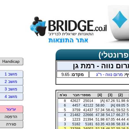
פרונטלי)
Handicap
ום נווה - רמת גן
מושב 1
ף:
מרום נווה - ר"ג
מקדם:
9.65
מושב 2
מושב 3
[2]
[3]
[4]
מספרי חבר
נא'מ
מושב 4
8
42627
25014
[A]
67.26
51.98
6
6
4457
42122
58.80
[A]
69.05
5
ערעור
5
3759
41437
57.34
58.41
59.52
5
4
21482
22666
47.38
54.17
66.27
5
הדפסה
3
1223
21394
51.98
67.05
44.44
4
סגירה
3
5182
5181
63.35
43.06
58.33
4
2
23769
24002
52.18
46.37
55.16
5