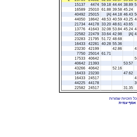
15137
4474
59.18
44.44
38.89
5
16589
25010
61.88
39.58
45.24
40492
25015
[A]
44.18
46.43
5
44050
18642
48.53
40.59
43.25
4
21734
44178
33.20
48.61
43.65
13776
41643
32.08
53.84
45.24
4
22582
22479
33.64
42.98
[A]
4
23283
21795
51.72
48.68
16433
42281
40.28
55.36
23230
42199
42.86
4
7750
25014
61.71
17533
40642
5
40642
21393
53.57
43266
40642
52.16
16433
23230
47.62
16433
24517
4
44225
44178
3
22582
24517
31.35
אסף עמית