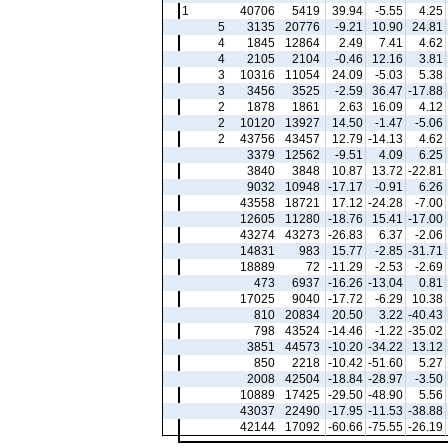
1
40706
5419
39.94
-5.55
4.25
5
3135
20776
-9.21
10.90
24.81
4
1845
12864
2.49
7.41
4.62
4
2105
2104
-0.46
12.16
3.81
3
10316
11054
24.09
-5.03
5.38
3
3456
3525
-2.59
36.47
-17.88
2
1878
1861
2.63
16.09
4.12
2
10120
13927
14.50
-1.47
-5.06
2
43756
43457
12.79
-14.13
4.62
3379
12562
-9.51
4.09
6.25
3840
3848
10.87
13.72
-22.81
9032
10948
-17.17
-0.91
6.26
43558
18721
17.12
-24.28
-7.00
12605
11280
-18.76
15.41
-17.00
43274
43273
-26.83
6.37
-2.06
14831
983
15.77
-2.85
-31.71
18889
72
-11.29
-2.53
-2.69
473
6937
-16.26
-13.04
0.81
17025
9040
-17.72
-6.29
10.38
810
20834
20.50
3.22
-40.43
798
43524
-14.46
-1.22
-35.02
3851
44573
-10.20
-34.22
13.12
850
2218
-10.42
-51.60
5.27
2008
42504
-18.84
-28.97
-3.50
10889
17425
-29.50
-48.90
5.56
43037
22490
-17.95
-11.53
-38.88
42144
17092
-60.66
-75.55
-26.19