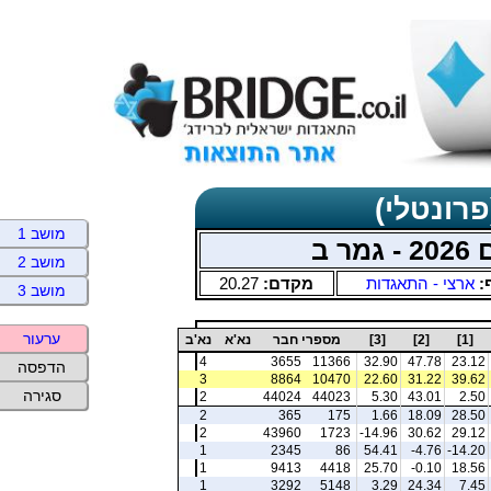
פרונטלי)
מושב 1
 ב
מושב 2
:
ארצי - התאגדות
מקדם:
20.27
מושב 3
ערעור
[1]
[2]
[3]
מספרי חבר
נא'א
נא'ב
4
3655
11366
32.90
47.78
23.12
הדפסה
3
8864
10470
22.60
31.22
39.62
סגירה
2
44024
44023
5.30
43.01
2.50
2
365
175
1.66
18.09
28.50
2
43960
1723
-14.96
30.62
29.12
1
2345
86
54.41
-4.76
-14.20
1
9413
4418
25.70
-0.10
18.56
1
3292
5148
3.29
24.34
7.45