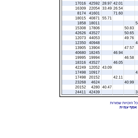
17016
42592
28.97
42.01
16309
22054
33.49
26.54
8174
41601
71.60
18015
40871
55.71
1858
18011
5
15308
17806
50.83
42626
43527
50.65
12073
44053
49.76
12350
40948
4
13905
13904
47.57
40680
18245
46.94
19995
19994
46.58
18316
43527
46.05
42249
12052
43.09
17498
10917
4
17498
20152
42.11
23268
4624
40.99
20152
4280
40.47
24411
42439
3
אסף עמית