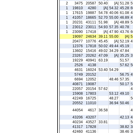
2
3475
20587
50.40
[A]
51.28
5
1
19810
4280
[A]
54.32
45.28
6
1
17615
19887
54.78
40.06
61.08
4
1
41057
18665
52.70
55.00
46.89
4
1
20231
43111
51.98
[A]
48.89
5
1
23012
23011
54.93
57.35
40.78
1
23090
17418
[A]
47.90
43.76
6
19097
24634
39.11
55.00
[A]
5
20477
10776
45.45
[A]
52.19
4
12376
17818
50.02
49.44
45.19
13602
15416
49.02
34.29
47.84
23267
20262
47.09
[A]
35.25
3
19229
40941
63.19
51.57
2526
4138
57.62
5
4631
16024
53.40
54.29
5749
20152
56.75
4
6694
12052
48.46
57.35
40871
19087
50.17
5
22057
20154
57.62
4
15908
17803
53.12
49.10
42249
16725
48.27
5
20552
11010
36.94
50.46
44054
4617
36.58
4
43206
43207
42.13
4
40234
43527
33.81
5
41317
17828
38.82
3
42460
41136
38.46
3