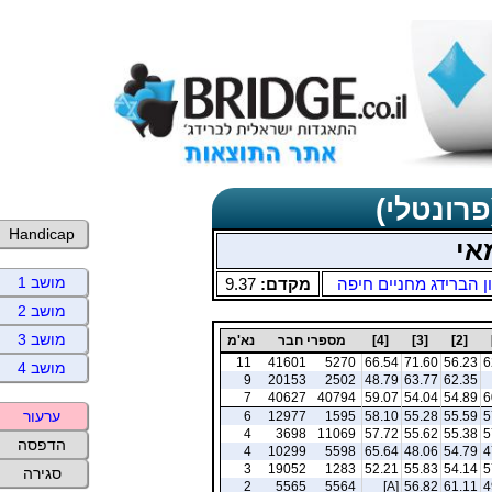
פרונטלי)
Handicap
אי
מושב 1
ן הברידג מחניים חיפה
מקדם:
9.37
מושב 2
מושב 3
[2]
[3]
[4]
מספרי חבר
נא'מ
11
41601
5270
66.54
71.60
56.23
6
מושב 4
9
20153
2502
48.79
63.77
62.35
7
40627
40794
59.07
54.04
54.89
6
ערעור
6
12977
1595
58.10
55.28
55.59
5
4
3698
11069
57.72
55.62
55.38
5
הדפסה
4
10299
5598
65.64
48.06
54.79
4
3
19052
1283
52.21
55.83
54.14
5
סגירה
2
5565
5564
[A]
56.82
61.11
4