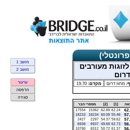
פרונטלי)
מושב 1
זוגות מעורבים
מושב 2
ערעור
ף:
מחוז דרום
מקדם:
19.70
הדפסה
סגירה
אה
[1]
[2]
מספרי חבר
62
17554
15362
62.89
62.24
57
18233
18234
60.09
55.48
57
2427
2297
54.37
59.62
56
6938
6937
49.69
62.73
56
10790
8312
50.72
61.37