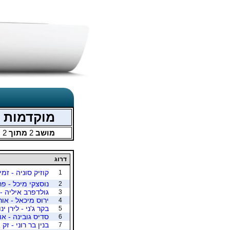
מוקדמות אליפו
מושב
2
מתוך
2
דרוג
קוזיק סוניה - זמי
1
נוסצקי מיכל - פ
2
גולדפרב איליה -
3
ירוס מיכאל - או
4
בקר ג'ני - לירן ינו
5
סדיס גובינה - או
6
בנין בר רוני - זק י
7