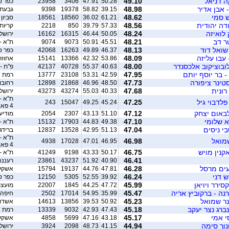
ה דניאל
49.10
50.28
47.91
3406
23958
כפר ס
 אבן אדיר
48.98
39.15
58.82
19378
9398
גבעתיים
 סמי
48.62
61.21
36.02
18560
18561
סביון 
ודה יהודית
48.56
57.33
39.79
850
2218
קריות
 לואיזה
48.24
50.05
46.44
16315
16162
ירושל
ר דב
48.21
45.51
50.91
9073
9074
ת"א -
שואל דוד
48.13
46.37
49.89
16263
42068
כפר 
 עבו עליזה
48.09
53.86
42.32
13366
15141
אחוזת
לובוציקוב אלכסנדר
48.00
40.63
55.37
40728
42137
פ''ת -
- בר יוסף יותם
47.95
42.59
53.31
23108
13777
רמת ה
סטינר ציפורה
47.73
48.50
46.96
21868
12898
רחובו
רונית
47.68
40.33
55.03
43274
43273
ירושל
ת"א -
פלדבוי גיל
47.25
243
15047
49.25
45.24
4 פאן
לבאום יצחק
47.12
51.10
43.13
2307
2054
מודיעי
א שלומי
47.10
49.38
44.83
17903
15132
ת"א -
בי ניסים
47.04
51.13
42.95
13528
12837
ברידג'
ת"א -
שמואל
46.98
4938
17028
47.01
46.95
4 פאן
קנין מויש
46.75
50.17
43.33
9198
41249
ת"א -
46.41
40.90
51.92
43237
23861
רעננה
עים מרסל
46.28
47.81
44.76
19137
15794
אשקלו
 דני
46.24
39.92
52.55
5305
12150
כפר 
סירר ויויאן
45.99
47.72
44.25
1845
22007
מועצת
רנה - ברקוביץ אריה
45.47
35.99
54.95
17014
2502
חיפה 
נר שמואל
45.23
50.92
39.53
13856
14613
אשדו
נברג נצר יעקב
45.18
47.43
42.93
9032
13339
רמת השרון/
י אמי
45.17
43.18
47.16
5699
4858
אשקלו
נוך סימה
44.94
41.15
48.73
2098
3924
ירושל