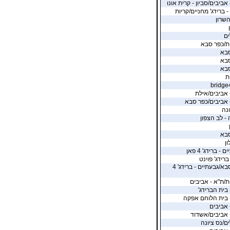
אביבים/סביון - קרית אונו
- ברידג' מחניים/קריות
שרון
ים
ת/כפר סבא
סבא
סבא
סבא
ת
bridge
 אביבים/אילת
 אביבים/כפר סבא
ונה
 - לב הצפון
סבא
ן
 - ברידג' 4 פאן
ברידג' פוינט
כפר סבא/גבעתיים - ברידג' 4
ת/ת"א - אביבים
 בית הברידג'
 בית הלוחם אפקה
 אביבים
 אביבים/אשדוד
ים/נס ציונה