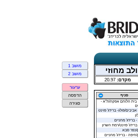
מושב 1
מושב 2
מקדם:
20.97
ערעור
הדפסה
סניף
 בית הלוחם אפקה/ת"א -
סגירה
ם
אביבים/פולג- ברידג' פוינט
ן
- ברידג' מחניים
 ברידג' פוינט/רמת השרון
/כפר סבא
/חיפה - ברידג' מחניים