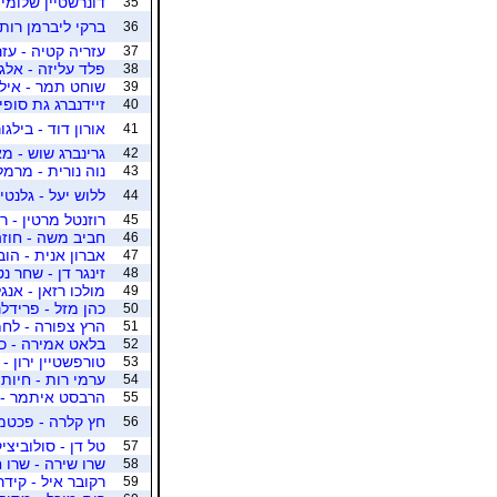
דונרשטיין שלומית
35
ברקי ליברמן רות 
36
עזריה קטיה - עזר
37
פלד עליזה - אלג
38
שוחט תמר - אילו
39
זיידנברג גת סופי 
40
אורון דוד - בילג
41
גרינברג שוש - מא
42
נוה נורית - מרמל
43
ללוש יעל - גלנטי
44
רוזנטל מרטין - ר
45
חביב משה - חוז
46
אברון אנית - הו
47
זינגר דן - שחר נ
48
מולכו רזאן - אנג
49
כהן מזל - פרידל
50
הרץ צפורה - לחמ
51
בלאט אמירה - כה
52
טורפשטיין ירון -
53
ערמי רות - חיות 
54
הרבסט איתמר - ק
55
חץ קלרה - פכטמן
56
טל דן - סולוביצי
57
שרו שירה - שרו 
58
רקובר איל - קיד
59