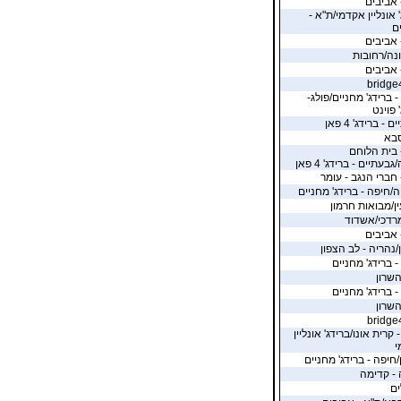
 אביבים
 אונליין אקדמי/ת"א -
ם
 אביבים
ונה/רחובות
 אביבים
bridge
 ברידג' מחניים/פולג-
 פוינט
 - ברידג' 4 פאן
סבא
 בית הלוחם
בעתיים - ברידג' 4 פאן
 חברי הנגב - עומר
ה/חיפה - ברידג' מחניים
ין/מבואות חרמון
רדכי/אשדוד
 אביבים
/נהריה - לב הצפון
- ברידג' מחניים
שרון
- ברידג' מחניים
שרון
bridge
- קרית אונו/ברידג' אונליין
י
/חיפה - ברידג' מחניים
- קדימה
ים