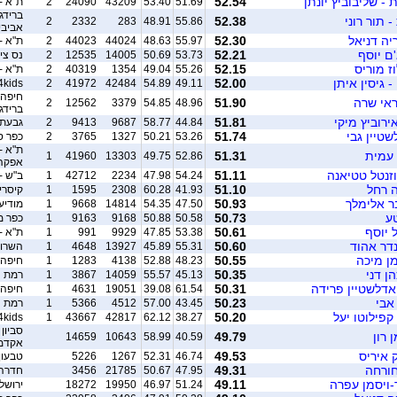
 - שליבוביץ יונתן
52.54
51.69
53.40
43209
24090
2
ת"א -
ברידג'
- תור רוני
52.38
2
2332
283
48.91
55.86
אביבי
יה דניאל
52.30
55.97
48.63
44024
44023
2
ת"א -
'ם יוסף
52.21
53.73
50.69
14005
12535
2
נס צי
ז מוריס
52.15
55.26
49.04
1354
40319
2
ת"א -
- גיסין איתן
52.00
4kids
2
41972
42484
54.89
49.11
חיפה -
וראי שרה
51.90
2
12562
3379
54.85
48.96
ברידג'
ירוביץ מיקי
51.81
44.84
58.77
9687
9413
2
גבעתיים
שטיין גבי
51.74
53.26
50.21
1327
3765
2
כפר 
ת"א -
 עמית
51.31
1
41960
13303
49.75
52.86
אפקה/ג
וזנטל טטיאנה
51.11
54.24
47.98
2234
42712
1
ב"ש -
ה רחל
51.10
41.93
60.28
2308
1595
1
קיסרי
בר אלימלך
50.93
47.50
54.35
14814
9668
1
מודיע
טע
50.73
50.58
50.88
9168
9163
1
כפר מ
ל יוסף
50.61
53.38
47.85
9929
991
1
ת"א -
נדר אהוד
50.60
55.31
45.89
13927
4648
1
השרון
ן מיכה
50.55
48.23
52.88
4138
1283
1
חיפה 
ן דני
50.35
45.13
55.57
14059
3867
1
רמת ה
 אדלשטיין פרידה
50.31
61.54
39.08
19051
4631
1
חיפה 
אבי
50.23
43.45
57.00
4512
5366
1
רמת ה
פילוטו יעל
50.20
4kids
1
43667
42817
62.12
38.27
סביון 
 רון
49.79
14659
10643
58.99
40.59
אקדמ
ק איריס
49.53
46.74
52.31
1267
5226
טבעון
חורחה
49.31
47.95
50.67
21785
3456
חדרה 
ר-ויסמן עפרה
49.11
51.24
46.97
19950
18272
ירושל