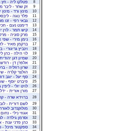
פטלקו ליה - חץ נ
8
זק שחר - ליבר מ
9
מינץ ורד - מינץ 
10
פלד נוגה - ליבסט
11
גבאי רפי - זנו מ
12
דימנט נעם - חכי
13
קיש תמר - לוין יו
14
מרק סוניה - מרק
15
נימן מירי - שפי 
16
ברקמן מאיר - לז
17
וינביץ גריגורי - 
18
לוי הילה - כהן לי
19
שמיון דגן יהודית
20
אלפרן דן - רודש
21
שרון רוזליה - ב
22
הולצר קלרה - שי
23
סף יעל - יוגב דוד
24
פיברט יוסף - שו
25
לויט יולי - ליפין 
26
מורן אורית - ידל
27
ברוידא שרה - קר
28
לשם דורית - לובי
29
מולוקנדוב לאורה -
30
אגוזי נילי - נחום
31
וסרמן גילדה - לנ
32
כהן פדני ענת - 
33
ספקטור מיכל - כ
34