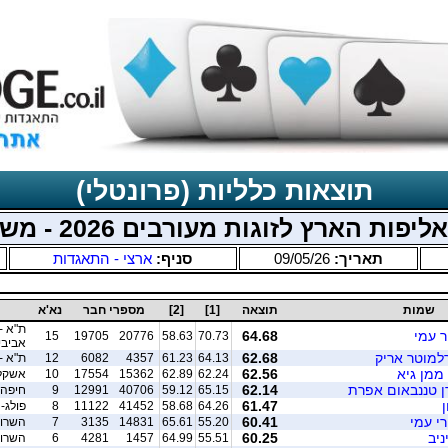
תוצאות כלליות (פרונטלי)
ת הארץ לזוגות מעורבים 2026 - משולב מחוזי
תאריך:
09/05/26
סניף:
ארצי - התאגדות
שמות
תוצאה
[1]
[2]
מספרי חבר
נא'א
ת"א -
ר עמי
64.68
15
19705
20776
58.63
70.73
אביבי
רלמוטר אריק
62.68
64.13
61.23
4357
6082
12
ת"א - 
 ממן גיא
62.56
62.24
62.89
15362
17554
10
אשקלו
רן טננבאום אפרת
62.14
65.15
59.12
40706
12991
9
חיפה 
ן
61.47
64.26
58.68
41452
11122
8
פולג-
רי עמי
60.41
55.20
65.61
14831
3135
7
השרון
ניב
60.25
55.51
64.99
1457
4281
6
השרון