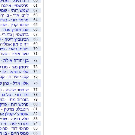
רום מיכל - מסיק
60
פרלשטיין אינגה -
61
שמש רותי - שמש
62
לייבו אדי - בן יה
63
מרמר רוני - בורק
64
שכטר קרין - שכט
65
אברמוביץ ענת - 
66
ברנשטיין גרגורי -
67
רבינוביץ ריטה - 
68
דה סימון אמליה 
69
פורמן בארי - פי
70
סער אמיר - סער 
71
בן יהודה אילת - 
72
זיטמן מגי - מנד
73
אליהו סיגל - לבי
74
קסבי אירית - קס
75
אלון אדל - כהן 
76
שיפטר שושה - וא
77
מור רוני - טל גו
78
בוברוב מתי - בנ
79
פרקש רות - פרקש
80
רוטבלט מרטין - ק
81
אוסדצ'י-קפלן או
82
סלע דפנה - שפי
83
מזרחי יפה - זייד
84
סרוסי דוד - סרוס
85
טמס חיים - בן ח
86