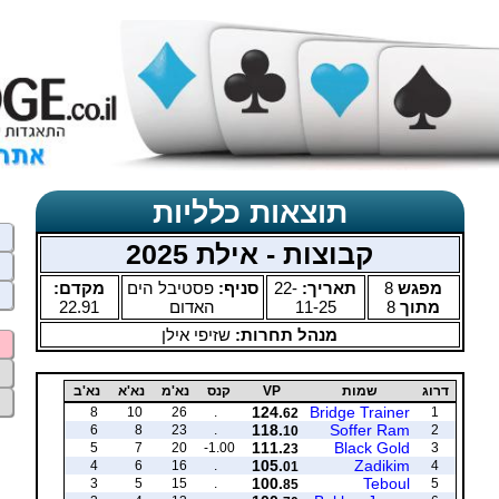
תוצאות כלליות
קבוצות - אילת 2025
מקדם:
פסטיבל הים
סניף:
22-
תאריך:
8
מפגש
22.91
האדום
11-25
8
מתוך
מנהל תחרות:
שזיפי אילן
נא'ב
נא'א
נא'מ
קנס
VP
שמות
דרוג
124.
Bridge Trainer
8
10
26
.
1
62
118.
Soffer Ram
6
8
23
.
2
10
111.
Black Gold
5
7
20
-1.00
3
23
105.
Zadikim
4
6
16
.
4
01
100.
Teboul
3
5
15
.
5
85