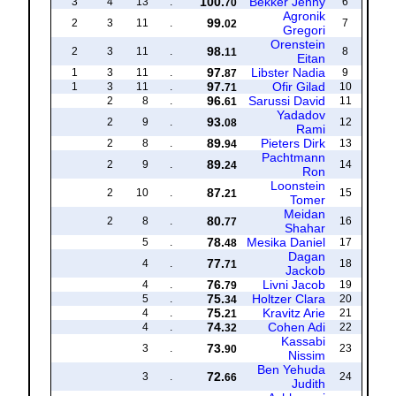
100.
Bekker Jenny
3
4
13
.
6
70
Agronik
99.
2
3
11
.
7
02
Gregori
Orenstein
98.
2
3
11
.
8
11
Eitan
97.
Libster Nadia
1
3
11
.
9
87
97.
Ofir Gilad
1
3
11
.
10
71
96.
Sarussi David
2
8
.
11
61
Yadadov
93.
2
9
.
12
08
Rami
89.
Pieters Dirk
2
8
.
13
94
Pachtmann
89.
2
9
.
14
24
Ron
Loonstein
87.
2
10
.
15
21
Tomer
Meidan
80.
2
8
.
16
77
Shahar
78.
Mesika Daniel
5
.
17
48
Dagan
77.
4
.
18
71
Jackob
76.
Livni Jacob
4
.
19
79
75.
Holtzer Clara
5
.
20
34
75.
Kravitz Arie
4
.
21
21
74.
Cohen Adi
4
.
22
32
Kassabi
73.
3
.
23
90
Nissim
Ben Yehuda
72.
3
.
24
66
Judith