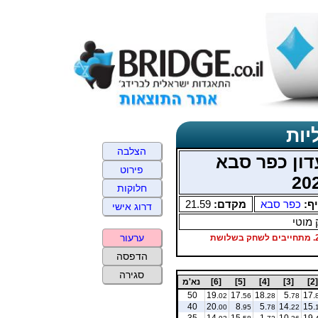
יות
הצלבה
דון כפר סבא
פירוט
חלוקות
יף:
כפר סבא
מקדם:
21.59
דרוג אישי
 מוטי
ערעור
8 קבוצות ראשונות עולות לרבע גמר ב-3/5, 10/5, 24/5. מתחייבים לשחק בשלושת
הדפסה
סגירה
[2]
[3]
[4]
[5]
[6]
נא'מ
50
19.
17.
18.
5.
17.
02
56
28
78
40
20.
8.
5.
14.
15.
00
95
78
22
35
14.
15.
1.
10.
19.