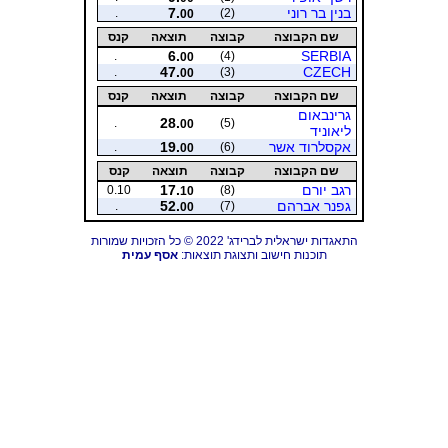
בנין בר רוני
7.
.
(2)
00
שם הקבוצה
קבוצה
תוצאה
קנס
6.
SERBIA
.
(4)
00
47.
CZECH
.
(3)
00
שם הקבוצה
קבוצה
תוצאה
קנס
גרינבאום
28.
.
(5)
00
ליאוניד
אקסלרוד אשר
19.
.
(6)
00
שם הקבוצה
קבוצה
תוצאה
קנס
רגב יורם
17.
0.10
(8)
10
גפנר אברהם
52.
.
(7)
00
התאגדות ישראלית לברידג' 2022 © כל הזכויות שמורות
תוכנות חישוב ותצוגת תוצאות:
אסף עמית