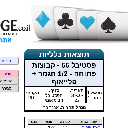
תוצאות כלליות
פירוט
פסטיבל 55 - קבוצות
פתוחה - 1/2 הגמר +
ערעור
פלייאוף
הדפסה
סגירה
תאריך:
סניף:
מפגש
1
מקדם:
28-06-
הפסטיבל
מתוך
1
29.04
23
הבינלאומי
מנהל תחרות:
אבנר ברי
שם הקבוצה
קבוצה
תוצאה
קנס
רשף אופיר
9.
.
(1)
00