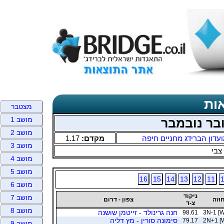
ות
מצטבר
מושב 1
בר נובמבר
מושב 2
עדון הברידג מחניים חיפה
מקדם:
1.17
מושב 3
צבי
מושב 4
מושב 5
16
15
14
13
12
11
מושב 6
ניקוד
מושב 7
וזה
צפון - דרום
צ-ד
מושב 8
חנה גרינולד - זייטמן שושנה
98.61
3N-1 [W
סימונה סורין - מץ דליה
79.17
2N+1 [
מושב 9