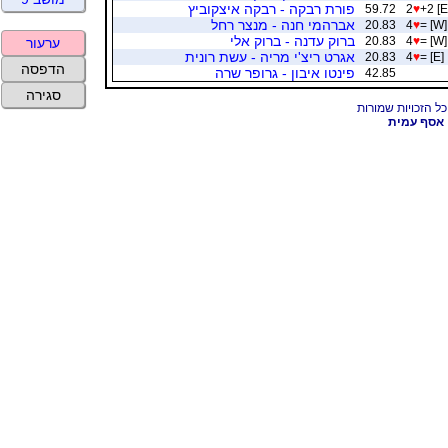
פורת רבקה - רבקה איצקוביץ
59.72
2
♥
+2 [E
אברהמי חנה - מנצר רחל
20.83
4
♥
= [W]
ברוק עדנה - ברוק אלי
20.83
4
♥
= [W]
ערעור
אגרט ריצ'י מריה - עשת רונית
20.83
4
♥
= [E]
הדפסה
פינטו איבון - גרופר שרה
42.85
סגירה
אסף עמית