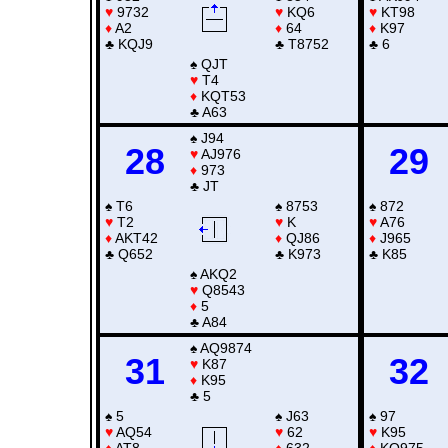
♥
9732
♥
KQ6
♥
KT98
♦
A2
♦
64
♦
K97
♣
KQJ9
♣
T8752
♣
6
♠
QJT
♥
T4
♦
KQT53
♣
A63
♠
J94
28
29
♥
AJ976
♦
973
♣
JT
♠
T6
♠
8753
♠
872
♥
T2
♥
K
♥
A76
♦
AKT42
♦
QJ86
♦
J965
♣
Q652
♣
K973
♣
K85
♠
AKQ2
♥
Q8543
♦
5
♣
A84
♠
AQ9874
31
32
♥
K87
♦
K95
♣
5
♠
5
♠
J63
♠
97
♥
AQ54
♥
62
♥
K95
♦
AT8
♦
632
♦
KQ975