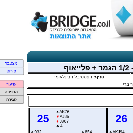
מצטבר
פירוט
סניף:
הפסטיבל הבינלאומי
 ברי
ערעור
הדפסה
סגירה
♠
AK76
25
26
♥
AJ85
♦
J987
♣
4
♠
932
♠
854
♠
AKJ94