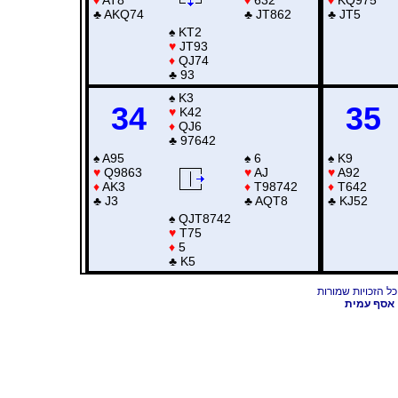
♣
AKQ74
♣
JT862
♣
JT5
♠
KT2
♥
JT93
♦
QJ74
♣
93
♠
K3
34
35
♥
K42
♦
QJ6
♣
97642
♠
A95
♠
6
♠
K9
♥
Q9863
♥
AJ
♥
A92
♦
AK3
♦
T98742
♦
T642
♣
J3
♣
AQT8
♣
KJ52
♠
QJT8742
♥
T75
♦
5
♣
K5
אסף עמית