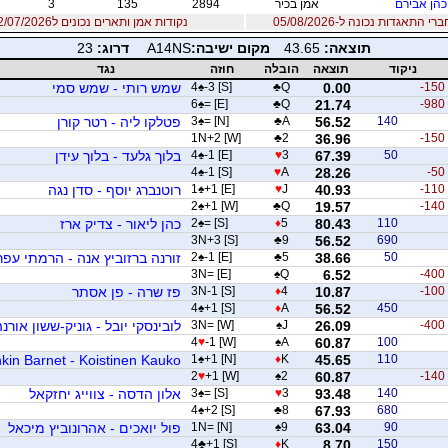
הן אבירם
אמן בכיר
2894
135
3
 התאגדות נכונה ל-05/08/2026
נקודות אמן ותארים נכונים ל12/07/2026
תוצאה:
43.65
מקום ישיבה:
A14NS
דרוג:
23
ניקוד
תוצאה
הובלה
חוזה
נגד
-150
0.00
Q
♣
-3 [S]
♠
4
שמש רותי - שמש סמי
6
♠
= [E]
♣
Q
21.74
-980
140
56.52
A
♣
= [N]
♠
3
פטלקו ליה - רטר קורן
1N+2 [W]
♣
2
36.96
-150
50
67.39
3
♥
-1 [E]
♠
4
בלוך גלעד - בלוך עידן
4
♠
-1 [S]
♥
A
28.26
-50
-110
40.93
J
♥
+1 [E]
♠
1
רוטנברג יוסף - סדן נגה
2
♠
+1 [W]
♣
Q
19.57
-140
110
80.43
5
♦
= [S]
♠
2
כהן ליאור - צדיק ארז
3N+3 [S]
♣
9
56.52
690
50
38.66
5
♣
-1 [E]
♠
2
זורנה ברזוביץ אנה - הרמתי עפר
3N= [E]
♠
Q
6.52
-400
-100
10.87
4
♦
3N-1 [S]
פז שרה - פן אסתר
4
♠
+1 [S]
♦
A
56.52
450
-400
26.09
J
♠
3N= [W]
לובינסקי יובל - גוניק-ששון אורנ
4
♥
-1 [W]
♠
A
60.87
100
kin Barnet - Koistinen Kauko
1
♠
+1 [N]
♦
K
45.65
110
2
♥
+1 [W]
♠
2
60.87
-140
140
93.48
3
♥
= [S]
♠
3
אלון הדסה - צווייג יחזקאל
4
♠
+2 [S]
♣
8
67.93
680
90
63.04
9
♠
1N= [N]
פול יואכים - אהרונוביץ מיכאל
4
♣
+1 [S]
♦
K
8.70
150