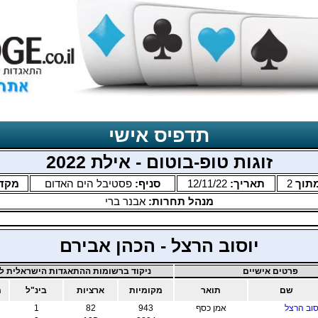
תדפיס אישי
זוגות טופ-בוטום - אילת 2022
תוך
2
תאריך:
12/11/22
סניף:
פסטיבל הים האדום
מקד
מנהל תחרות:
אבנר ברי
יוסוב הרצל - הכהן אבירם
פרטים אישיים
ניקוד ברשומות ההתאגדות הישראלית לב
שם
תואר
מקומיות
ארציות
בינ"ל
מ
סוב הרצל
אמן כסף
943
82
1