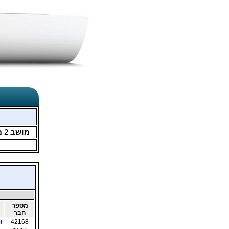
מושב
2
מ
מספר
חבר
42168
יו