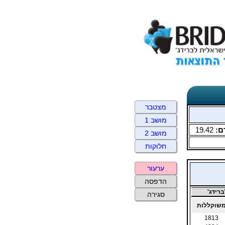
מצטבר
מושב 1
ם:
19.42
מושב 2
חלוקות
ערעור
הדפסה
רידג'
סגירה
שוקללות
1813