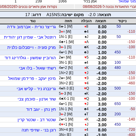
וני שמואל
אמן בכיר
1066
239
1
 התאגדות נכונה ל-08/08/2026
נקודות אמן ותארים נכונים ל06/08/2026
תוצאה:
-2.0
מקום ישיבה:
A15NS
דרוג:
17
ניקוד
תוצאה
הובלה
חוזה
נגד
50
8.00
8
♦
-1 [W]
♠
6
גרייצר נורית - אברמוב ורדה
3
♦
= [W]
♣
4
0.00
-110
50
2.00
J
♠
1N-1 [E]
רוזנטל אבי - שמיון דגן יהודית
4
♣
+1 [W]
♦
A
0.00
-150
-100
-2.00
K
♣
-1 [S]
♦
3
מרק סוניה - וייסבלום כלנית
4
♠
+1 [N]
♣
3
1.00
450
-110
-2.00
5
♥
= [W]
♠
2
הורוביץ שמשון - גולדרינג דוד
3N-1 [E]
♠
4
3.00
100
480
-6.00
K
♦
+2 [N]
♠
4
רשתי שאול - בלו אבי
1N+2 [E]
♥
J
-4.00
-150
-110
-2.00
3
♥
= [W]
♠
2
מינץ יעקב - פרידמן שמואל
3N+2 [E]
♥
4
-2.00
-460
500
3.00
Q
♥
X-3 [E]
♠
4
גרינברג ניר - קליש אבי
5
♦
-3 [N]
♠
K
-2.00
-150
-100
1.00
Q
♥
X-1 [S]
♣
4
שזר ארנון - סוכמן צבי
4
♠
+1 [S]
♥
J
3.00
650
-50
-4.00
4
♣
1N-1 [N]
חץ נתן - יוגב דוד
3
♦
-2 [W]
♠
T
2.00
200
-140
-2.00
K
♦
+1 [W]
♠
2
שכטר דב - שכטר קרין
4
♥
+1 [N]
♦
J
3.00
450
-720
8.00
4
♦
3N+4 [E]
רונן בני - שזיפי חנה
3N= [E]
♠
3
-3.00
-400