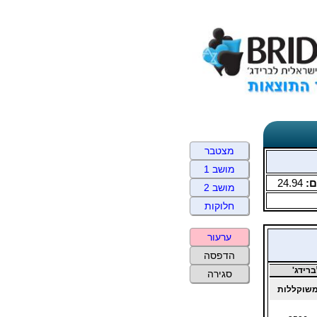
מצטבר
מושב 1
ם:
24.94
מושב 2
חלוקות
ערעור
הדפסה
רידג'
סגירה
שוקללות