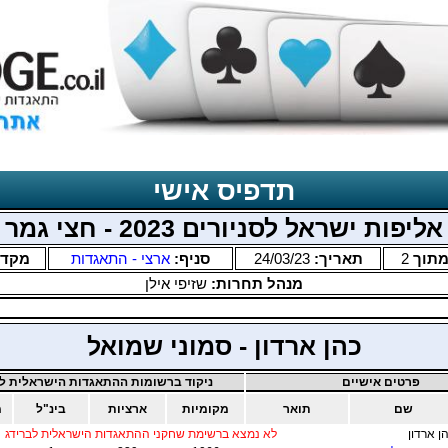
תדפיס אישי
אליפות ישראל לסניורים 2023 - חצי גמר
תוך
2
תאריך:
24/03/23
סניף:
ארצי - התאגדות
מקד
מנהל תחרות:
שזיפי אילן
כהן ארדון - סמוני שמואל
פרטים אישיים
ניקוד ברשומות ההתאגדות הישראלית לב
שם
תואר
מקומיות
ארציות
בינ"ל
מ
ן ארדון
לא נמצא ברשימת שחקני ההתאגדות הישראלית לברידג