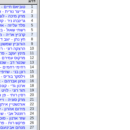
דרוג
טוביאס חיים -
1
גרייצר נורית - 
2
מרק מיכה - לובי
3
גרינברג ניר - ק
4
פלד עליזה - אל
5
רשתי שאול - בל
5
קרביץ אריה - מ
7
חץ נתן - יוגב דו
8
הורוביץ שמשון -
9
הרצקה רוני - רו
10
מינץ יעקב - פר
11
מרקוס עמירם - 
12
שכטר דב - שכטר
13
רחימי רחמים -
14
רונן בני - שזיפי
15
וילסקר בוריס - 
16
טרגן אברהם - צי
16
ארנון גדי - קונפי
18
תור רוני - לויט 
19
רסין רותי - פן 
20
מרק סוניה - ויי
21
אורנשטיין איתן 
22
מירום אהרון - ל
23
רוזנטל אבי - שמ
24
שזר ארנון - סוכ
25
פרקש רות - פרל
26
מנחם אבינועם 
27