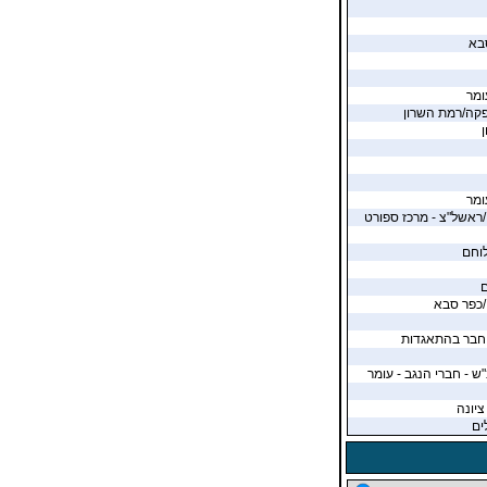
בא
ומר
פקה/רמת השרון
ומר
ראשל"צ - מרכז ספורט
לוחם
ם
/כפר סבא
 חבר בהתאגדות
"ש - חברי הנגב - עומר
ציונה
ים