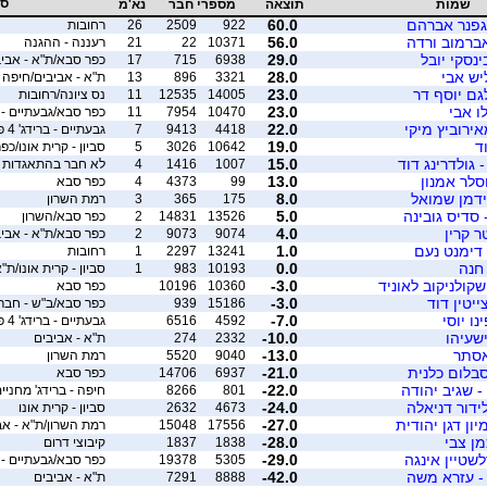
סנ
שמות
תוצאה
מספרי חבר
נא'מ
 גפנר אברהם
60.0
922
2509
26
רחובות
אברמוב ורדה
56.0
10371
22
21
רעננה - ההגנה
נסקי יובל
29.0
6938
715
17
כפר סבא/ת"א - אביב
ליש אבי
28.0
3321
896
13
ת"א - אביבים/חיפה -
גם יוסף דר
23.0
14005
12535
11
נס ציונה/רחובות
ו אבי
23.0
10470
7954
11
כפר סבא/גבעתיים - ברידג
אירוביץ מיקי
22.0
4418
9413
7
גבעתיים - ברידג' 4 פאן
ד
19.0
10642
3026
5
סביון - קרית אונו/כ
 גולדרינג דוד
15.0
1007
1416
4
לא חבר בהתאגדות 
סלר אמנון
13.0
99
4373
4
כפר סבא
ידמן שמואל
8.0
175
365
3
רמת השרון
סדיס גובינה
5.0
13526
14831
2
כפר סבא/השרון
 קרין
4.0
9074
9073
2
כפר סבא/ת"א - אביב
 דימנט נעם
1.0
13241
2297
1
רחובות
 חנה
0.0
10193
983
1
סביון - קרית אונו/ת"
שקולניקוב לאוניד
-3.0
10360
10196
כפר סבא
יטין דוד
-3.0
15186
939
כפר סבא/ב"ש - חברי
נו יוסי
-7.0
4592
6516
גבעתיים - ברידג' 4 פאן
ישעיהו
-10.0
2332
274
ת"א - אביבים
אסתר
-13.0
9040
5520
רמת השרון
סבלום כלנית
-21.0
6937
14706
כפר סבא
- שגיב יהודה
-22.0
801
8266
חיפה - ברידג' מחניי
ידור דניאלה
-24.0
4673
2632
סביון - קרית אונו
יון דגן יהודית
-27.0
17556
15048
רמת השרון/ת"א - אב
מן צבי
-28.0
1838
1837
קיבוצי דרום
שטיין אינגה
-29.0
5305
19378
כפר סבא/גבעתיים - ברידג
- עזרא משה
-42.0
8888
7291
ת"א - אביבים