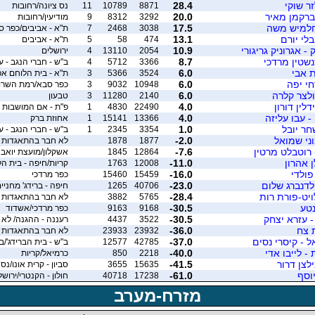
ר שוקי
28.4
8871
10789
11
נס ציונה/רחובות
ברקמן מאיר
20.0
3292
8312
9
מודיעין/רחובות
 חלמיש משה
17.5
3038
2468
7
ת"א - אביבים/כפר ס
לי יורם
13.1
474
58
5
ת"א - אביבים
 אגרוניק גריגורי
10.9
2054
13110
4
ירושלים
נשטין מרדכי
8.7
3366
5712
4
ב"ש - חברי הנגב - ע
ת אבי
6.0
3524
5366
3
ת"א - בית הלוחם א
י יפה
6.0
10948
9032
3
כפר סבא/רמת השרון
ולצר קלרה
6.0
2140
11280
3
טבעון
דלין דורון
4.0
22490
4830
1
פ"ת - אם המושבות
 - עבו עליזה
4.0
13366
15141
1
אחוזת ברק
חר יובל
1.0
3354
2345
1
ב"ש - חברי הנגב - ע
וני שמואל
-2.0
1877
1878
לא חבר בהתאגדות /
 רוטבלט מרטין
-7.6
12864
1845
אשקלון/מועצת יואב
 אהרון
-11.0
12008
1763
קריות/חיפה - בית ה
פולדי
-16.0
15459
15460
כפר מרדכי
ולדנברג שלום
-23.0
40706
1265
חיפה - ברידג' מחניי
ויט-פורת רות
-28.4
5765
3882
לא חבר בהתאגדות 
נטע
-30.5
9168
9163
כפר מרדכי/אשדוד
- עזרא יצחק
-30.5
3522
4437
רעננה - ההגנה/ לא
 צח
-36.0
23932
23933
לא חבר בהתאגדות
 - קיסרי נסים
-37.0
42785
12577
ב"ש - בית הברידג'/ב
 - לייבו אדי
-40.0
2218
850
כרמיאל/קריות
לצן דרור
-41.5
15635
3655
סביון - קרית אונו/נס 
יוסף
-61.0
17238
40718
חולון - הקנטרי/ירושל
מזרח-מערב