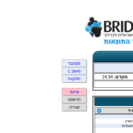
מצטבר
מושב 1
מקדם:
24.94
חלוקות
ערעור
הדפסה
סגירה
יף
שרון
תאגדות