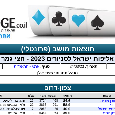
תוצאות מושב (פרונטלי)
אליפות ישראל לסניורים 2023 - חצי גמר
תאריך:
24/03/23
סניף:
ארצי - התאגדות
מנהל תחרות:
שזיפי אילן
צפון-דרום
סנ
שמות
תוצאה
מספרי חבר
נא'מ
ורן אורית
84.6
468
3724
26
פולג- ברידג' פוינט
דני
58.9
991
3867
21
ת"א - אביבים/רמת ה
רטיג מיכאל
46.0
26
2068
17
מודיעין/ לא חבר בה
ק יוסף
39.0
364
5364
13
ת"א - אביבים