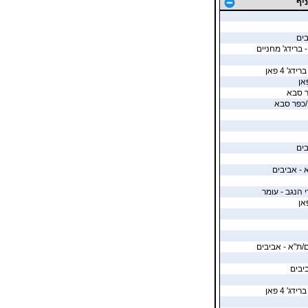
יף
ים
 ברידג' מחניים
' 4 פאן
פר סבא
/כפר סבא
ים
א - אביבים
 הנגב - עומר
ם/ת"א - אביבים
יבים
' 4 פאן