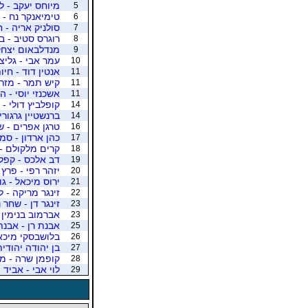
מיוחס יעקב - לז
5
טימיאנקר נח - 
6
סולניק אריה -
7
רוגרס סטיב - בב
8
מנדלבאום יצחק -
9
עמר אבי - גליצ
10
אנטין דוד - חיו
11
קיש תמר - מזרח
11
אשכנזי יוסי - ה
11
קופלביץ דולי - י
14
ברנשטיין גרגורי
14
טרגן אפרים - ש
16
כהן ארדון - סמ
17
קרים מלקולם -
18
דב אלכס - קפלן
19
יזהר רפי - פרץ 
20
ירוס מיכאל - ג
21
זינגר מריקה - ל
22
זינגר דן - שחר 
23
אברמוב בנימין 
23
אבנת רן - אבנת
25
בלושבסקי מיכאל
26
בן יהודה יהודית
27
קופמן שרה - מי
28
לוי אבי - אביד 
29