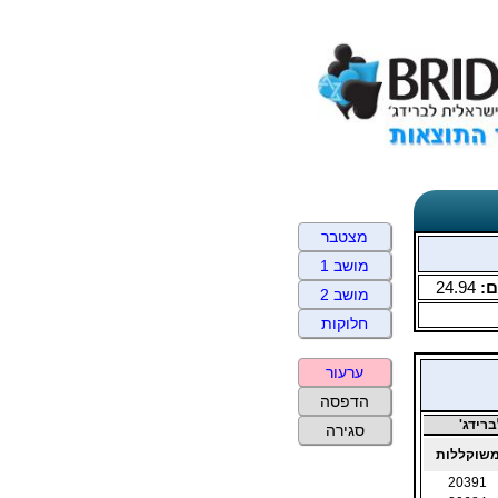
מצטבר
מושב 1
ם:
24.94
מושב 2
חלוקות
ערעור
הדפסה
רידג'
סגירה
שוקללות
20391