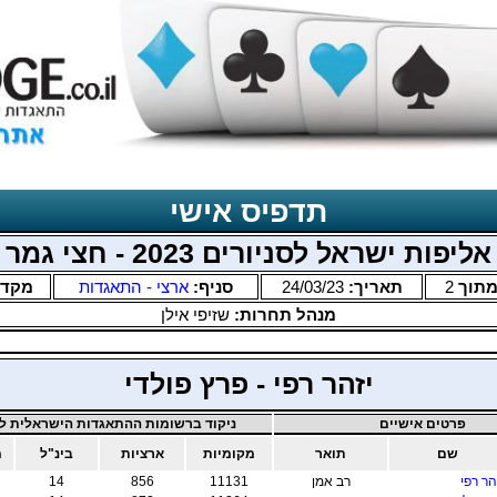
תדפיס אישי
אליפות ישראל לסניורים 2023 - חצי גמר
תוך
2
תאריך:
24/03/23
סניף:
ארצי - התאגדות
מקד
מנהל תחרות:
שזיפי אילן
יזהר רפי - פרץ פולדי
פרטים אישיים
ניקוד ברשומות ההתאגדות הישראלית לב
שם
תואר
מקומיות
ארציות
בינ"ל
מ
הר רפי
רב אמן
11131
856
14