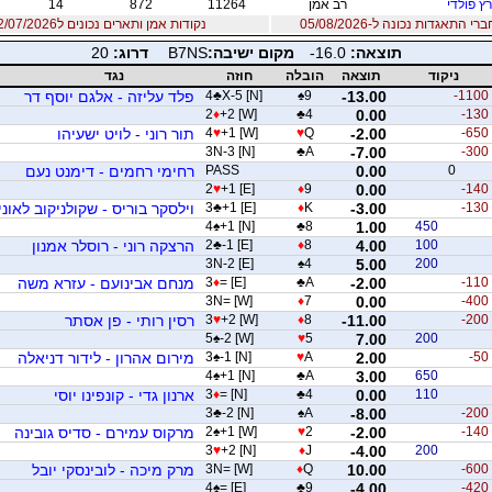
ץ פולדי
רב אמן
11264
872
14
 התאגדות נכונה ל-05/08/2026
נקודות אמן ותארים נכונים ל12/07/2026
תוצאה:
-16.0
מקום ישיבה:
B7NS
דרוג:
20
ניקוד
תוצאה
הובלה
חוזה
נגד
-1100
-13.00
9
♠
X-5 [N]
♣
4
פלד עליזה - אלגם יוסף דר
2
♦
+2 [W]
♣
4
0.00
-130
-650
-2.00
Q
♥
+1 [W]
♥
4
תור רוני - לויט ישעיהו
3N-3 [N]
♣
A
-7.00
-300
0
0.00
PASS
רחימי רחמים - דימנט נעם
2
♥
+1 [E]
♦
9
0.00
-140
-130
-3.00
K
♦
+1 [E]
♣
3
וילסקר בוריס - שקולניקוב לאוני
4
♠
+1 [N]
♣
8
1.00
450
100
4.00
8
♦
-1 [E]
♣
2
הרצקה רוני - רוסלר אמנון
3N-2 [E]
♠
4
5.00
200
-110
-2.00
A
♣
= [E]
♦
3
מנחם אבינועם - עזרא משה
3N= [W]
♦
7
0.00
-400
-200
-11.00
8
♦
+2 [W]
♥
3
רסין רותי - פן אסתר
5
♠
-2 [W]
♥
5
7.00
200
-50
2.00
A
♥
-1 [N]
♠
3
מירום אהרון - לידור דניאלה
4
♠
+1 [N]
♣
A
3.00
650
110
0.00
4
♣
= [N]
♦
3
ארנון גדי - קונפינו יוסי
3
♣
-2 [N]
♠
A
-8.00
-200
-140
-2.00
2
♥
+1 [W]
♠
2
מרקוס עמירם - סדיס גובינה
3
♥
+2 [N]
♦
J
-4.00
200
-600
10.00
Q
♦
3N= [W]
מרק מיכה - לובינסקי יובל
4
♠
= [E]
♣
9
-4.00
-420