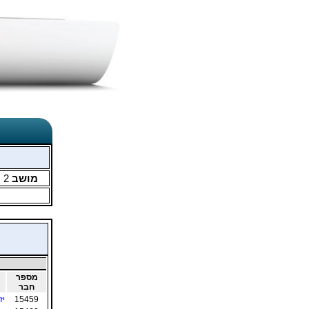
מושב
2
מ
מספר
חבר
15459
יז