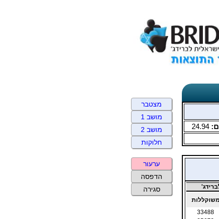
מצטבר
מושב 1
ם:
24.94
מושב 2
חלוקות
ערעור
הדפסה
רידג'
סגירה
שוקללות
33488