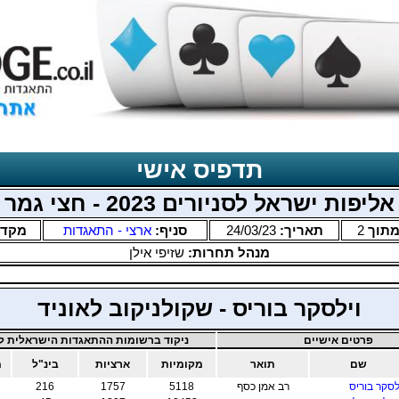
תדפיס אישי
אליפות ישראל לסניורים 2023 - חצי גמר
תוך
2
תאריך:
24/03/23
סניף:
ארצי - התאגדות
מקד
מנהל תחרות:
שזיפי אילן
וילסקר בוריס - שקולניקוב לאוניד
פרטים אישיים
ניקוד ברשומות ההתאגדות הישראלית לב
שם
תואר
מקומיות
ארציות
בינ"ל
מ
לסקר בוריס
רב אמן כסף
5118
1757
216