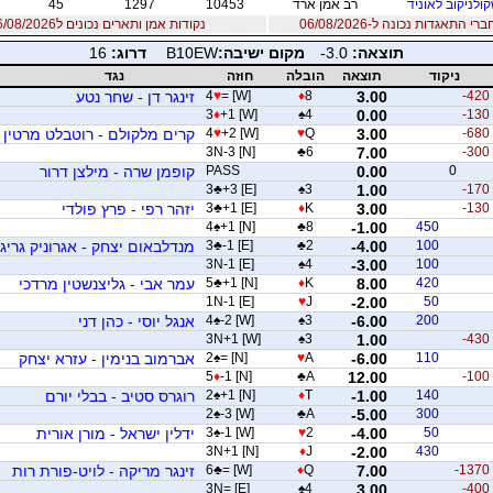
ולניקוב לאוניד
רב אמן ארד
10453
1297
45
 התאגדות נכונה ל-06/08/2026
נקודות אמן ותארים נכונים ל06/08/2026
תוצאה:
-3.0
מקום ישיבה:
B10EW
דרוג:
16
ניקוד
תוצאה
הובלה
חוזה
נגד
-420
3.00
8
♦
= [W]
♥
4
זינגר דן - שחר נטע
3
♦
+1 [W]
♠
4
0.00
-130
-680
3.00
Q
♥
+2 [W]
♥
4
קרים מלקולם - רוטבלט מרטין
3N-3 [N]
♣
6
7.00
-300
0
0.00
PASS
קופמן שרה - מילצן דרור
3
♣
+3 [E]
♠
3
1.00
-170
-130
3.00
K
♦
+1 [E]
♣
3
יזהר רפי - פרץ פולדי
4
♠
+1 [N]
♣
8
-1.00
450
100
-4.00
2
♣
-1 [E]
♣
3
מנדלבאום יצחק - אגרוניק גריגו
3N-1 [E]
♠
4
-3.00
100
420
8.00
K
♦
+1 [N]
♣
5
עמר אבי - גליצנשטין מרדכי
1N-1 [E]
♥
J
-2.00
50
200
-6.00
3
♠
-2 [W]
♠
4
אנגל יוסי - כהן דני
3N+1 [W]
♠
3
1.00
-430
110
-6.00
A
♥
= [N]
♠
2
אברמוב בנימין - עזרא יצחק
5
♦
-1 [N]
♣
A
12.00
-100
140
-1.00
T
♦
+1 [N]
♠
2
רוגרס סטיב - בבלי יורם
2
♠
-3 [W]
♣
A
-5.00
300
50
-4.00
2
♥
-1 [W]
♠
3
ידלין ישראל - מורן אורית
3N+1 [N]
♦
J
-2.00
430
-1370
7.00
Q
♦
= [W]
♣
6
זינגר מריקה - לויט-פורת רות
3N= [E]
♠
4
3.00
-400