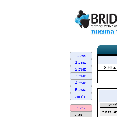
מצטבר
מושב 1
ם:
8.26
מושב 2
מושב 3
מושב 4
מושב 5
חלוקות
רידג'
ערעור
שוקללות
הדפסה