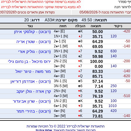
ף סמדר
לא נמצא ברשימת שחקני ההתאגדות הישראלית לברידג
לדורגר חנה
לא נמצא ברשימת שחקני ההתאגדות הישראלית לברידג
 התאגדות נכונה ל-05/08/2026
נקודות אמן ותארים נכונים ל12/07/2026
תוצאה:
49.50
מקום ישיבה:
A33#
דרוג:
20
ניקוד
תוצאה
הובלה
חוזה
נגד
-420
50.00
K
♣
= [E]
♠
4
(רובוט) - קולסקי איתן
1N+1 [N]
♦
J
35.71
120
-50
64.29
8
♣
-1 [S]
♠
2
(רובוט) - שטרן אריה
2
♠
+1 [W]
♥
A
69.05
-140
630
9.52
7
♦
3N+1 [N]
(רובוט) - גוליק אורי
2
♠
+1 [S]
♠
2
59.98
140
-200
100.00
K
♥
2N-2 [S]
ירוס מיכאל - בן נחום גילי
3
♠
= [N]
♦
7
0.00
140
-140
83.33
7
♦
= [W]
♠
3
מור משה - טיגר יואל
4
♠
= [E]
♦
Q
85.71
-620
-50
57.14
5
♣
3N-1 [S]
(רובוט) - אנדרמן דוריאן
3N-5 [W]
♣
6
7.14
250
120
9.52
K
♥
2N= [N]
קרן אורה - גולן יעקב
4
♠
+3 [W]
♥
2
76.19
-510
100
9.52
K
♣
1N-2 [E]
(רובוט) - שרון אביגדור
6
♠
+1 [N]
♥
3
35.71
1010
420
64.29
6
♦
= [N]
♠
4
(רובוט) - בהירי תמר
3
♠
= [W]
♥
K
73.81
-140
התאגדות ישראלית לברידג' 2022 © כל הזכויות שמורות
תוכנות חישוב ותצוגת תוצאות:
אסף עמית