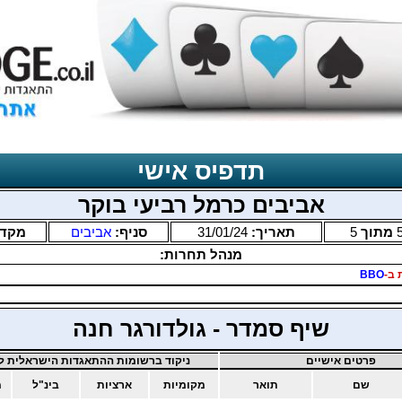
תדפיס אישי
אביבים כרמל רביעי בוקר
מתוך
5
תאריך:
31/01/24
סניף:
אביבים
מקד
מנהל תחרות:
 ב-
BBO
שיף סמדר - גולדורגר חנה
פרטים אישיים
ניקוד ברשומות ההתאגדות הישראלית לב
שם
תואר
מקומיות
ארציות
בינ"ל
מ