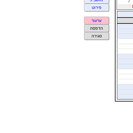
7
פירוט
ערעור
הדפסה
סגירה