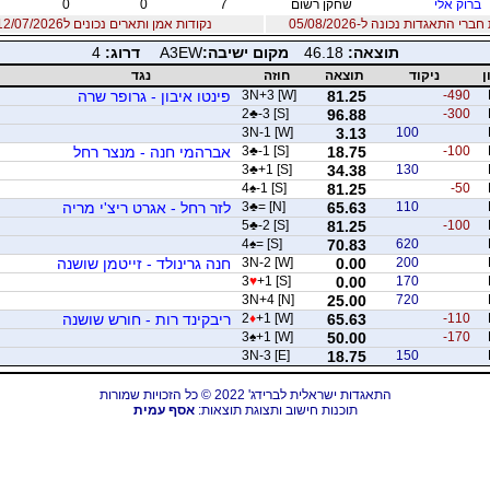
ברוק אלי
שחקן רשום
7
0
0
רי התאגדות נכונה ל-05/08/2026
נקודות אמן ותארים נכונים ל12/07/2026
תוצאה:
46.18
מקום ישיבה:
A3EW
דרוג:
4
ן
ניקוד
תוצאה
חוזה
נגד
-490
81.25
3N+3 [W]
פינטו איבון - גרופר שרה
2
♣
-3 [S]
96.88
-300
3N-1 [W]
3.13
100
-100
18.75
-1 [S]
♣
3
אברהמי חנה - מנצר רחל
3
♣
+1 [S]
34.38
130
4
♠
-1 [S]
81.25
-50
110
65.63
= [N]
♣
3
לזר רחל - אגרט ריצ'י מריה
5
♣
-2 [S]
81.25
-100
4
♠
= [S]
70.83
620
200
0.00
3N-2 [W]
חנה גרינולד - זייטמן שושנה
3
♥
+1 [S]
0.00
170
3N+4 [N]
25.00
720
-110
65.63
+1 [W]
♦
2
ריבקינד רות - חורש שושנה
3
♠
+1 [W]
50.00
-170
3N-3 [E]
18.75
150
התאגדות ישראלית לברידג' 2022 © כל הזכויות שמורות
תוכנות חישוב ותצוגת תוצאות:
אסף עמית