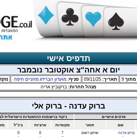
תדפיס אישי
יום א אחה"צ אוקטובר נובמבר
תוך
9
תאריך:
09/11/25
סניף:
מועדון הברידג מחניים חיפה
מקד
מנהל תחרות:
ברקוביץ אריה
ברוק עדנה - ברוק אלי
פרטים אישיים
ניקוד ברשומות ההתאגדות הישראלית לבר
שם
תואר
מקומיות
ארציות
בינ"ל
משו
ברוק עדנה
שחקן רשום
7
0
0