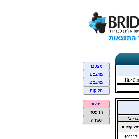
מצטבר
מושב 1
:
18.46
מושב 2
חלוקות
ערעור
הדפסה
רידג'
סגירה
שוקללות
409217