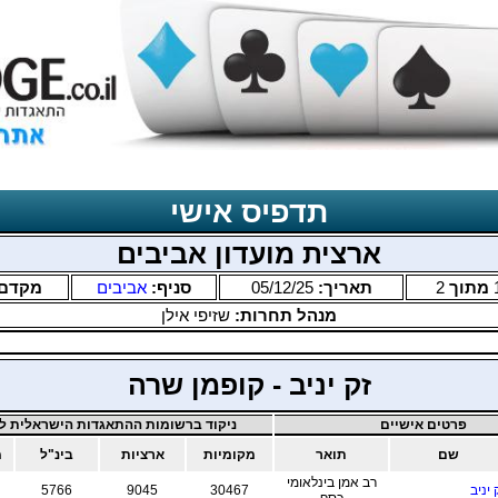
תדפיס אישי
ארצית מועדון אביבים
מתוך
2
תאריך:
05/12/25
סניף:
אביבים
מקדם
מנהל תחרות:
שזיפי אילן
זק יניב - קופמן שרה
פרטים אישיים
ניקוד ברשומות ההתאגדות הישראלית לב
שם
תואר
מקומיות
ארציות
בינ"ל
מ
רב אמן בינלאומי
 יניב
30467
9045
5766
כסף