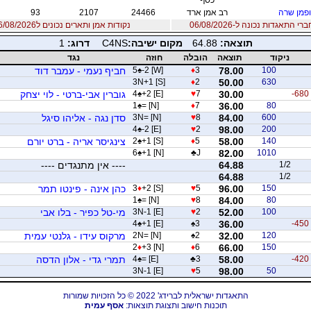
פמן שרה
רב אמן ארד
24466
2107
93
 התאגדות נכונה ל-06/08/2026
נקודות אמן ותארים נכונים ל06/08/2026
תוצאה:
64.88
מקום ישיבה:
C4NS
דרוג:
1
ניקוד
תוצאה
הובלה
חוזה
נגד
100
78.00
3
♦
-2 [W]
♠
5
חביף נעמי - עמבר דוד
3N+1 [S]
♦
2
50.00
630
-680
30.00
7
♥
+2 [E]
♠
4
גוברין אבי-ברטי - לוי יצחק
1
♠
= [N]
♦
7
36.00
80
600
84.00
8
♥
3N= [N]
סדן נגה - אליהו סיגל
4
♠
-2 [E]
♥
2
98.00
200
140
58.00
5
♦
+1 [S]
♠
2
צינגיסר אריה - ברט יורם
6
♠
+1 [N]
♣
J
82.00
1010
1/2
64.88
---- אין מתנגדים ----
64.88
1/2
150
96.00
5
♥
+2 [S]
♦
3
כהן אינה - פינטו תמר
1
♠
= [N]
♥
8
84.00
80
100
52.00
2
♥
3N-1 [E]
מי-טל כפיר - בלו אבי
4
♠
+1 [E]
♠
3
36.00
-450
120
32.00
2
♠
2N= [N]
מרקוס עידו - גלנטי עמית
2
♦
+3 [N]
♦
6
66.00
150
-420
58.00
3
♣
= [E]
♠
4
תמרי גדי - אלון הדסה
3N-1 [E]
♥
5
98.00
50
התאגדות ישראלית לברידג' 2022 © כל הזכויות שמורות
תוכנות חישוב ותצוגת תוצאות:
אסף עמית